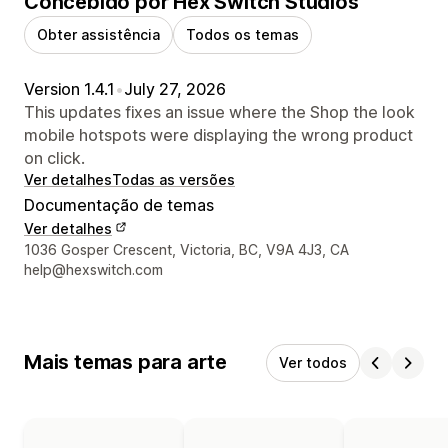
Concebido por Hex Switch Studios
Obter assistência
Todos os temas
Version 1.4.1
•
July 27, 2026
This updates fixes an issue where the Shop the look
mobile hotspots were displaying the wrong product
on click.
Ver detalhes
Todas as versões
Documentação de temas
Ver detalhes
Detalhes de contacto do designer
1036 Gosper Crescent, Victoria, BC, V9A 4J3, CA
help@hexswitch.com
Mais temas para arte
Ver todos