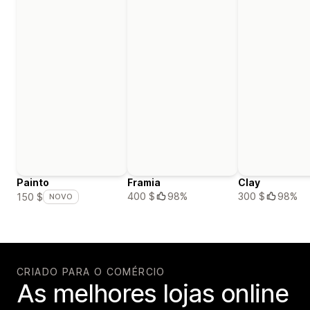
Painto
Framia
Clay
400 $
98%
300 $
98%
150 $
NOVO
CRIADO PARA O COMÉRCIO
As melhores lojas online