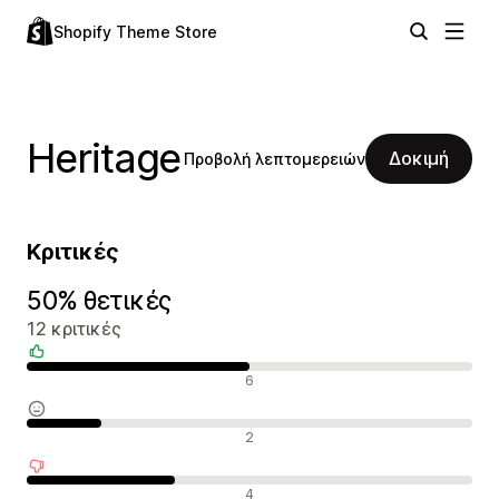
Shopify Theme Store
Heritage
Δοκιμή
Προβολή λεπτομερειών
Κριτικές
50% θετικές
12 κριτικές
Θετικές κριτικές
6
Ουδέτερες κριτικές
2
Αρνητικές κριτικές
4