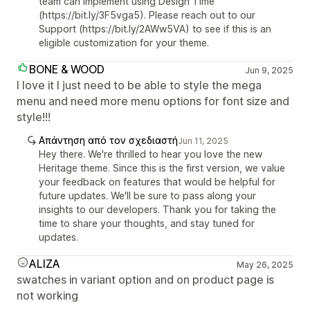
team can implement using Design Time
(https://bit.ly/3F5vga5). Please reach out to our
Support (https://bit.ly/2AWw5VA) to see if this is an
eligible customization for your theme.
BONE & WOOD
Jun 9, 2025
I love it I just need to be able to style the mega
menu and need more menu options for font size and
style!!!
Απάντηση από τον σχεδιαστή
Jun 11, 2025
Hey there. We're thrilled to hear you love the new
Heritage theme. Since this is the first version, we value
your feedback on features that would be helpful for
future updates. We'll be sure to pass along your
insights to our developers. Thank you for taking the
time to share your thoughts, and stay tuned for
updates.
ALIZA
May 26, 2025
swatches in variant option and on product page is
not working