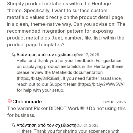
Shopify product metafields within the Heritage
theme. Specifically, I want to surface custom
metafield values directly on the product detail page
in a clean, theme-native way. Can you advise on: The
recommended integration pattern for exposing
product metafields (text, number, file, list) within the
product page templates?
Απάντηση από τον σχεδιαστή
Dec 17, 2025
Hello, and thank you for your feedback. For guidance
on displaying product metafields in the Heritage theme,
please review the Metafields documentation
(https://bit.ly/3nR3Bml). If you need further assistance,
reach out to our Support team (https://bit.ly/2AWw5VA)
for help with your setup.
Chronomade
Oct 18, 2025
The Variant Picker DIDNOT Work!!!!!!! Do not using this
for business.
Απάντηση από τον σχεδιαστή
Oct 21, 2025
Hi there. Thank you for sharing your experience with