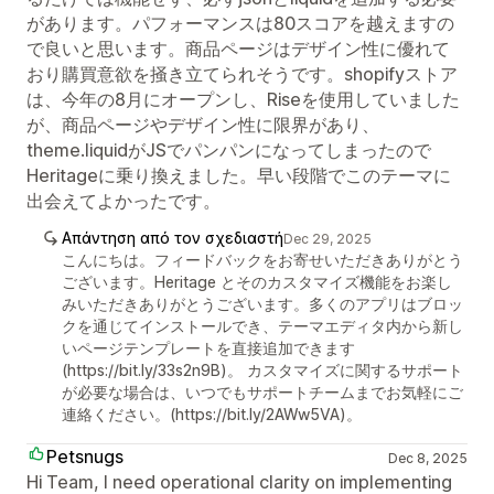
があります。パフォーマンスは80スコアを越えますの
で良いと思います。商品ページはデザイン性に優れて
おり購買意欲を掻き立てられそうです。shopifyストア
は、今年の8月にオープンし、Riseを使用していました
が、商品ページやデザイン性に限界があり、
theme.liquidがJSでパンパンになってしまったので
Heritageに乗り換えました。早い段階でこのテーマに
出会えてよかったです。
Απάντηση από τον σχεδιαστή
Dec 29, 2025
こんにちは。フィードバックをお寄せいただきありがとう
ございます。Heritage とそのカスタマイズ機能をお楽し
みいただきありがとうございます。多くのアプリはブロッ
クを通じてインストールでき、テーマエディタ内から新し
いページテンプレートを直接追加できます
(https://bit.ly/33s2n9B)。 カスタマイズに関するサポート
が必要な場合は、いつでもサポートチームまでお気軽にご
連絡ください。(https://bit.ly/2AWw5VA)。
Petsnugs
Dec 8, 2025
Hi Team, I need operational clarity on implementing