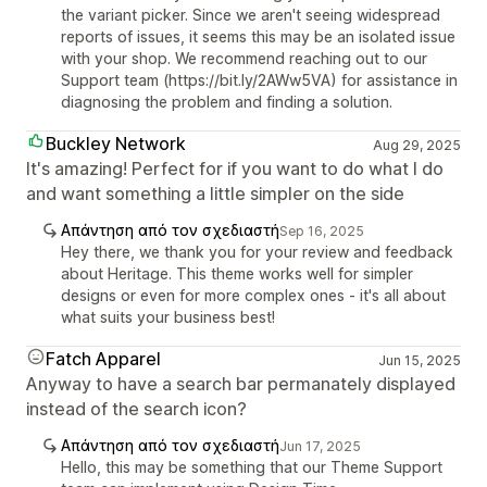
the variant picker. Since we aren't seeing widespread
reports of issues, it seems this may be an isolated issue
with your shop. We recommend reaching out to our
Support team (https://bit.ly/2AWw5VA) for assistance in
diagnosing the problem and finding a solution.
Buckley Network
Aug 29, 2025
It's amazing! Perfect for if you want to do what I do
and want something a little simpler on the side
Απάντηση από τον σχεδιαστή
Sep 16, 2025
Hey there, we thank you for your review and feedback
about Heritage. This theme works well for simpler
designs or even for more complex ones - it's all about
what suits your business best!
Fatch Apparel
Jun 15, 2025
Anyway to have a search bar permanately displayed
instead of the search icon?
Απάντηση από τον σχεδιαστή
Jun 17, 2025
Hello, this may be something that our Theme Support