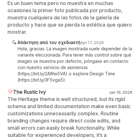
Es un buen tema pero no muestra en muchas
ocasiones la primer foto publicada por producto,
muestra cualquiera de las fotos de la galería de
producto y hace que se pierda la estética que quiero
mostrar.
Απάντηση από τον σχεδιαστή
Apr 17, 2026
Hola, gracias. La imagen mostrada suele depender de la
variante eleccionada. Para tener más control sobre qué
imagen se muestra por defecto, póngase en contacto
con nuestro servicio de asistencia
(https://bit.ly/2AWw5VA) o explore Design Time
(https://bit.ly/3F5vga5).
The Rustic Ivy
Jan 16, 2026
The Heritage theme is well structured, but its rigid
schema and limited documentation make even basic
customizations unnecessarily complex. Routine
branding changes require direct code edits, and
small errors can easily break functionality. While
suitable for experienced developers, it’s a