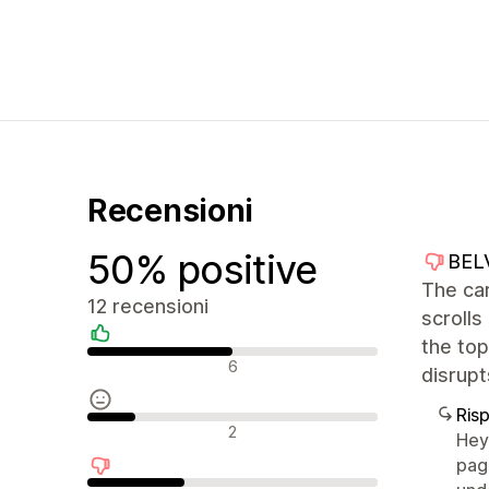
Recensioni
50% positive
BEL
The ca
12 recensioni
scrolls
the top
Recensioni positive
6
disrupt
Ris
Recensioni neutrali
2
Hey 
page