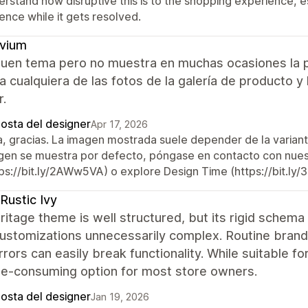
erstand how disruptive this is to the shopping experience, 
ence while it gets resolved.
ivium
buen tema pero no muestra en muchas ocasiones la p
 cualquiera de las fotos de la galería de producto y
r.
posta del designer
Apr 17, 2026
a, gracias. La imagen mostrada suele depender de la varian
gen se muestra por defecto, póngase en contacto con nuestr
tps://bit.ly/2AWw5VA) o explore Design Time (https://bit.ly/
Rustic Ivy
itage theme is well structured, but its rigid schem
ustomizations unnecessarily complex. Routine brandi
rrors can easily break functionality. While suitable f
me-consuming option for most store owners.
posta del designer
Jan 19, 2026