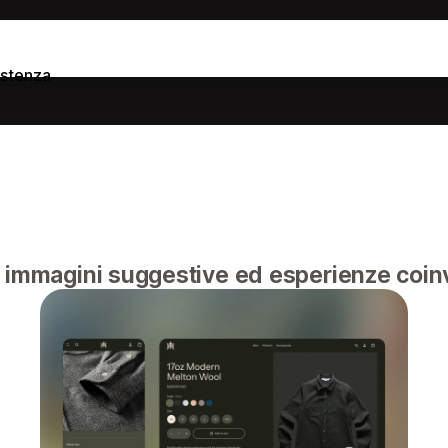
istenza
n immagini suggestive ed esperienze coinv