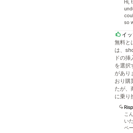
Hi,
und
cou
so 
イッ
無料と
は、s
ドの挿
を選択
があり
おり購
たが、商
に乗り
Ris
こん
い
ペー