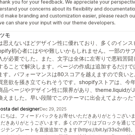
 thank you for your feedback. We appreciate your perspecti
erstand your concerns about its flexibility and documentati
ld make branding and customization easier, please reach ou
we can share your input with our theme developers.
ツモ
は思えないほどデザイン性に優れており、多くのインス
hopify初心者にはやや難しいかもしれません。一部の
入が必要でした。また、文字は全体に左寄りで悪戦苦闘
することで解決します。ページの作成は追加するだけでは機能
ます。パフォーマンスは80スコアを越えますので良い
買意欲を掻き立てられそうです。shopifyストアは、今
品ページやデザイン性に限界があり、theme.liquidが
換えました。早い段階でこのテーマに出会えてよかった
posta del designer
Dec 29, 2025
にちは。フィードバックをお寄せいただきありがとうございます。
ただきありがとうございます。多くのアプリはブロックを通じ
ジテンプレートを直接追加できます(https://bit.ly/33s