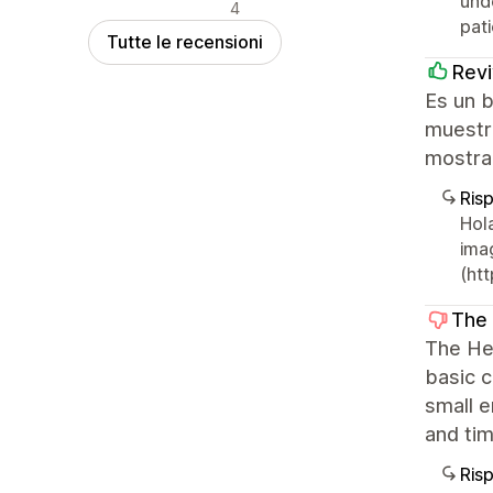
und
Recensioni negative
4
pati
Tutte le recensioni
Rev
Es un 
muestra
mostra
Ris
Hol
ima
(ht
The 
The Her
basic c
small e
and ti
Ris