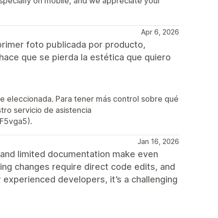
especially on mobile, and we appreciate your
Apr 6, 2026
rimer foto publicada por producto,
 hace que se pierda la estética que quiero
te eleccionada. Para tener más control sobre qué
o servicio de asistencia
3F5vga5).
Jan 16, 2026
a and limited documentation make even
ng changes require direct code edits, and
or experienced developers, it’s a challenging