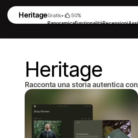
Heritage
Gratis
•
50%
Panoramica
Funzionalità
Recensioni
Ass
Heritage
Racconta una storia autentica co