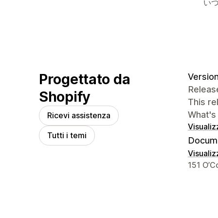
いつ
Progettato da
Version
Release
Shopify
This r
What's
Ricevi assistenza
Visualiz
Tutti i temi
Docume
Visualiz
Recapiti
151 O’C