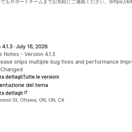
でもサポートチームまでお気軽にご連絡ください。(https://bit.l
 4.1.3
•
July 16, 2026
 Notes - Version 4.1.3
elease ships multiple bug fixes and performance imp
 Changed
za dettagli
Tutte le versioni
ntazione del tema
za dettagli
 del designer
onnor St, Ottawa, ON, ON, CA