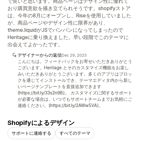
で良いと思います。商品ページはデザイン性に優れて
おり購買意欲を掻き立てられそうです。shopifyストア
は、今年の8月にオープンし、Riseを使用していました
が、商品ページやデザイン性に限界があり、
theme.liquidがJSでパンパンになってしまったので
Heritageに乗り換えました。早い段階でこのテーマに
出会えてよかったです。
デザイナーからの返信
Dec 29, 2025
こんにちは。フィードバックをお寄せいただきありがとう
ございます。Heritage とそのカスタマイズ機能をお楽し
みいただきありがとうございます。多くのアプリはブロッ
クを通じてインストールでき、テーマエディタ内から新し
いページテンプレートを直接追加できます
(https://bit.ly/33s2n9B)。 カスタマイズに関するサポート
が必要な場合は、いつでもサポートチームまでお気軽にご
連絡ください。(https://bit.ly/2AWw5VA)。
Shopifyによるデザイン
サポートに連絡する
すべてのテーマ