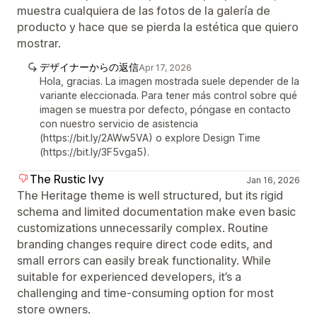
muestra cualquiera de las fotos de la galería de
producto y hace que se pierda la estética que quiero
mostrar.
デザイナーからの返信
Apr 17, 2026
Hola, gracias. La imagen mostrada suele depender de la
variante eleccionada. Para tener más control sobre qué
imagen se muestra por defecto, póngase en contacto
con nuestro servicio de asistencia
(https://bit.ly/2AWw5VA) o explore Design Time
(https://bit.ly/3F5vga5).
The Rustic Ivy
Jan 16, 2026
The Heritage theme is well structured, but its rigid
schema and limited documentation make even basic
customizations unnecessarily complex. Routine
branding changes require direct code edits, and
small errors can easily break functionality. While
suitable for experienced developers, it’s a
challenging and time-consuming option for most
store owners.