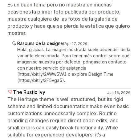
Es un buen tema pero no muestra en muchas
ocasiones la primer foto publicada por producto,
muestra cualquiera de las fotos de la galería de
producto y hace que se pierda la estética que quiero
mostrar.
Răspuns de la designer
Apr 17, 2026
Hola, gracias. La imagen mostrada suele depender de la
variante eleccionada. Para tener más control sobre qué
imagen se muestra por defecto, póngase en contacto
con nuestro servicio de asistencia
(https://bit.ly/2AWw5VA) o explore Design Time
(https://bit.ly/3F5vga5).
The Rustic Ivy
Jan 16, 2026
The Heritage theme is well structured, but its rigid
schema and limited documentation make even basic
customizations unnecessarily complex. Routine
branding changes require direct code edits, and
small errors can easily break functionality. While
suitable for experienced developers, it’s a