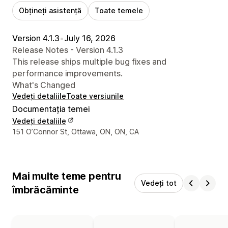
Obțineți asistență
Toate temele
Version 4.1.3
•
July 16, 2026
Release Notes - Version 4.1.3
This release ships multiple bug fixes and
performance improvements.
What's Changed
Vedeți detaliile
Toate versiunile
Documentația temei
Vedeți detaliile
Detaliile de contact ale designerului
151 O’Connor St, Ottawa, ON, ON, CA
Mai multe teme pentru
Vedeți tot
îmbrăcăminte