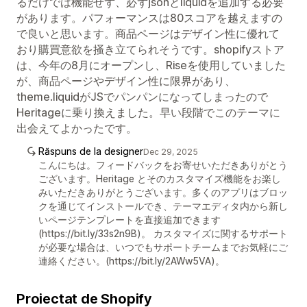
るだけでは機能せず、必ずjsonとliquidを追加する必要
があります。パフォーマンスは80スコアを越えますの
で良いと思います。商品ページはデザイン性に優れて
おり購買意欲を掻き立てられそうです。shopifyストア
は、今年の8月にオープンし、Riseを使用していました
が、商品ページやデザイン性に限界があり、
theme.liquidがJSでパンパンになってしまったので
Heritageに乗り換えました。早い段階でこのテーマに
出会えてよかったです。
Răspuns de la designer
Dec 29, 2025
こんにちは。フィードバックをお寄せいただきありがとう
ございます。Heritage とそのカスタマイズ機能をお楽し
みいただきありがとうございます。多くのアプリはブロッ
クを通じてインストールでき、テーマエディタ内から新し
いページテンプレートを直接追加できます
(https://bit.ly/33s2n9B)。 カスタマイズに関するサポート
が必要な場合は、いつでもサポートチームまでお気軽にご
連絡ください。(https://bit.ly/2AWw5VA)。
Proiectat de Shopify