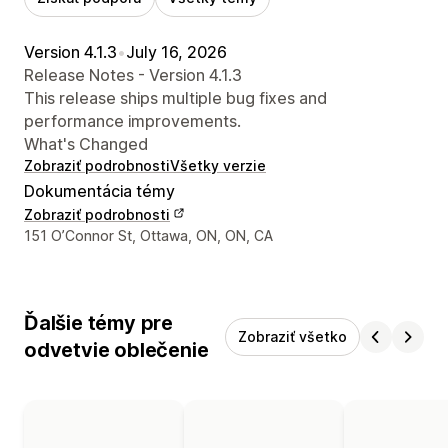
Version 4.1.3
•
July 16, 2026
Release Notes - Version 4.1.3
This release ships multiple bug fixes and
performance improvements.
What's Changed
Zobraziť podrobnosti
Všetky verzie
Dokumentácia témy
Zobraziť podrobnosti
Kontaktné údaje vývojára
151 O’Connor St, Ottawa, ON, ON, CA
Ďalšie témy pre
Zobraziť všetko
odvetvie oblečenie