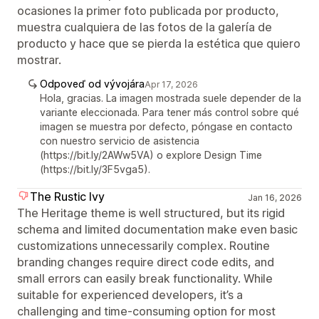
ocasiones la primer foto publicada por producto,
muestra cualquiera de las fotos de la galería de
producto y hace que se pierda la estética que quiero
mostrar.
Odpoveď od vývojára
Apr 17, 2026
Hola, gracias. La imagen mostrada suele depender de la
variante eleccionada. Para tener más control sobre qué
imagen se muestra por defecto, póngase en contacto
con nuestro servicio de asistencia
(https://bit.ly/2AWw5VA) o explore Design Time
(https://bit.ly/3F5vga5).
The Rustic Ivy
Jan 16, 2026
The Heritage theme is well structured, but its rigid
schema and limited documentation make even basic
customizations unnecessarily complex. Routine
branding changes require direct code edits, and
small errors can easily break functionality. While
suitable for experienced developers, it’s a
challenging and time-consuming option for most