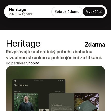
Heritage
Zobraziť demo
Vyskúšať
Zdarma
•
50%
Heritage
Zdarma
Rozprávajte autentický príbeh s bohatou
vizuálnou stránkou a pohlcujúcimi zážitkami.
od partnera
Shopify