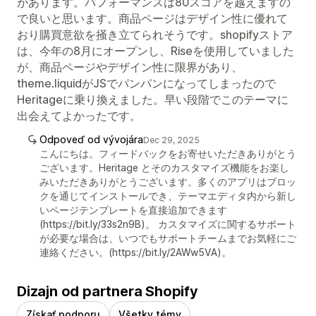
があります。パフォーマンスは80スコアを越えますの
で良いと思います。商品ページはデザイン性に優れて
おり購買意欲を掻き立てられそうです。shopifyストア
は、今年の8月にオープンし、Riseを使用していました
が、商品ページやデザイン性に限界があり、
theme.liquidがJSでパンパンになってしまったので
Heritageに乗り換えました。早い段階でこのテーマに
出会えてよかったです。
Odpoveď od vývojára
Dec 29, 2025
こんにちは。フィードバックをお寄せいただきありがとう
ございます。Heritage とそのカスタマイズ機能をお楽し
みいただきありがとうございます。多くのアプリはブロッ
クを通じてインストールでき、テーマエディタ内から新し
いページテンプレートを直接追加できます
(https://bit.ly/33s2n9B)。 カスタマイズに関するサポート
が必要な場合は、いつでもサポートチームまでお気軽にご
連絡ください。(https://bit.ly/2AWw5VA)。
Dizajn od partnera Shopify
Získať podporu
Všetky témy