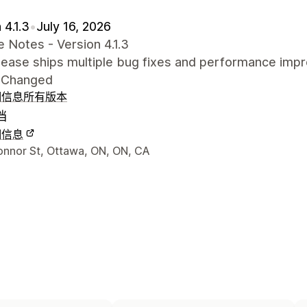
 4.1.3
•
July 16, 2026
 Notes - Version 4.1.3
elease ships multiple bug fixes and performance imp
 Changed
细信息
所有版本
档
细信息
联系方式
onnor St, Ottawa, ON, ON, CA