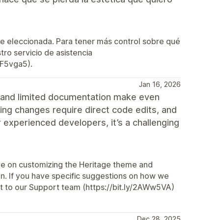
te eleccionada. Para tener más control sobre qué
o servicio de asistencia
3F5vga5).
Jan 16, 2026
a and limited documentation make even
ng changes require direct code edits, and
or experienced developers, it’s a challenging
ve on customizing the Heritage theme and
on. If you have specific suggestions on how we
t to our Support team (https://bit.ly/2AWw5VA)
Dec 28, 2025