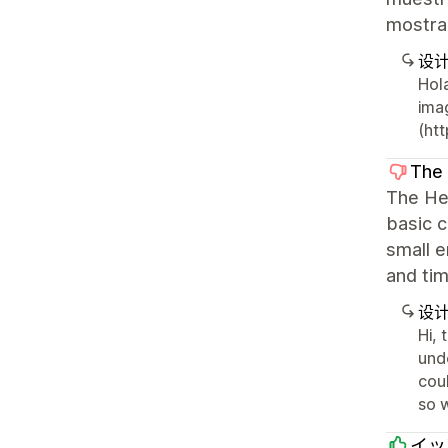
mostra
设
Hol
ima
(ht
The 
The Her
basic c
small e
and ti
设
Hi,
und
cou
so 
イッ