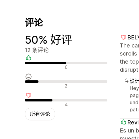
评论
50% 好评
BEL
The ca
12 条评论
scrolls
the top
好评
6
disrupt
设
中评
2
Hey 
page
und
差评
4
pati
所有评论
Rev
Es un 
muestra