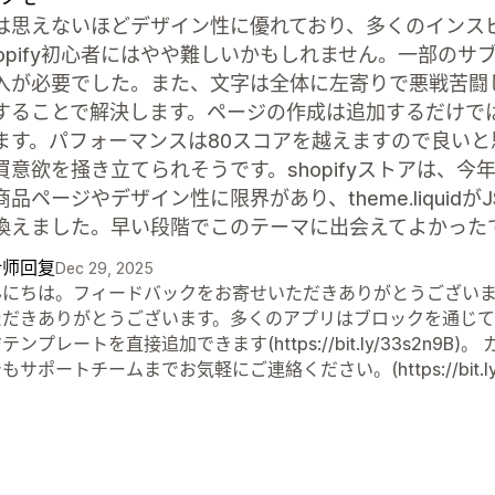
は思えないほどデザイン性に優れており、多くのインス
hopify初心者にはやや難しいかもしれません。一部の
入が必要でした。また、文字は全体に左寄りで悪戦苦闘
することで解決します。ページの作成は追加するだけでは機能
ます。パフォーマンスは80スコアを越えますので良い
買意欲を掻き立てられそうです。shopifyストアは、今
品ページやデザイン性に限界があり、theme.liquidが
換えました。早い段階でこのテーマに出会えてよかった
计师回复
Dec 29, 2025
にちは。フィードバックをお寄せいただきありがとうございます。
ただきありがとうございます。多くのアプリはブロックを通じて
テンプレートを直接追加できます(https://bit.ly/33s2
もサポートチームまでお気軽にご連絡ください。(https://bit.ly