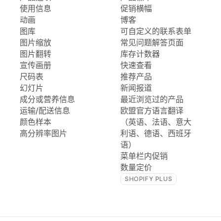
使用信息
促销横幅
动画
博客
图库
可自定义的联系表单
图片缩放
常见问题解答页面
图片翻转
库存计数器
宣传画册
快速查看
尺码表
推荐产品
幻灯片
新闻报道
成分或营养信息
最近浏览过的产品
运输/配送信息
欧盟官方语言翻译
颜色样本
（英语、法语、意大
高分辨率图片
利语、德语、西班牙
语）
菜单栏内促销
数量定价
SHOPIFY PLUS