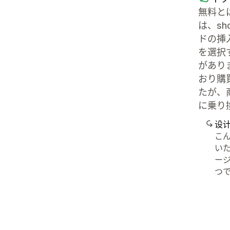
無料と
は、s
ドの挿
を選択
があり
おり購
たが、商
に乗り
设
こん
い
ージ
つで