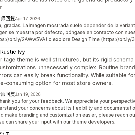
r.
计师回复
Apr 17, 2026
a, gracias. La imagen mostrada suele depender de la varian
gen se muestra por defecto, póngase en contacto con nuestr
tps://bit.ly/2AWw5VA) o explore Design Time (https://bit.ly/
Rustic Ivy
itage theme is well structured, but its rigid schem
ustomizations unnecessarily complex. Routine brandi
rrors can easily break functionality. While suitable f
me-consuming option for most store owners.
计师回复
Jan 19, 2026
 thank you for your feedback. We appreciate your perspecti
erstand your concerns about its flexibility and documentati
ld make branding and customization easier, please reach ou
we can share your input with our theme developers.
ツモ