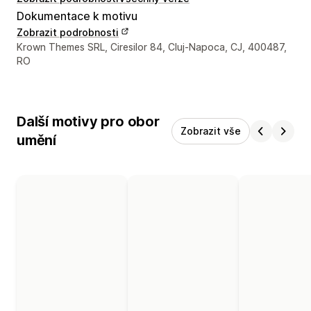
Dokumentace k motivu
Zobrazit podrobnosti
Kontaktní údaje designéra
Krown Themes SRL, Ciresilor 84, Cluj-Napoca, CJ, 400487,
RO
Další motivy pro obor
Zobrazit vše
umění