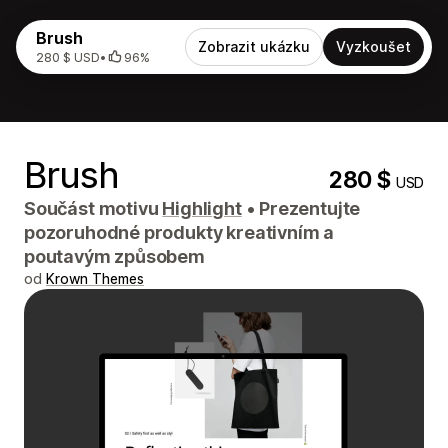
Brush
Zobrazit ukázku
Vyzkoušet
280 $ USD
•
96%
Brush
280 $
USD
Součást motivu
Highlight
•
Prezentujte
pozoruhodné produkty kreativním a
poutavým způsobem
od
Krown Themes