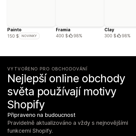
Painto
Framia
Clay
400 $
98%
300 $
98%
150 $
NOVINKY
VYTVOŘENO PRO OBCHODOVÁNÍ
Nejlepší online obchody
světa používají motivy
Shopify
Připraveno na budoucnost
Pravidelně aktualizováno a vždy s nejnovějšími
funkcemi Shopify.