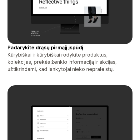
Padarykite drąsų pirmąjį įspūdį
Kūrybiškai ir kūrybiškai rodykite produktus,
kolekcijas, prekės ženklo informaciją ir akcijas,
užtikrindami, kad lankytojai nieko nepraleistų.