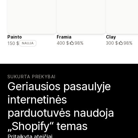
Painto
Framia
Clay
400 $
98%
300 $
98%
150 $
NAUJA
SUKURTA PREKYBAI
Geriausios pasaulyje
internetinės
parduotuvės naudoja
„Shopify“ temas
Pritaikyta ateičiai