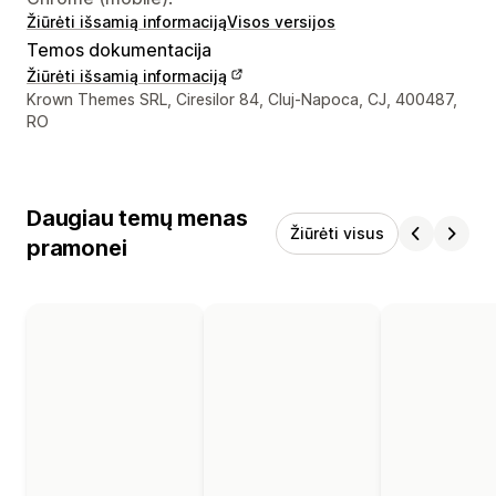
Žiūrėti išsamią informaciją
Visos versijos
Temos dokumentacija
Žiūrėti išsamią informaciją
Kūrėjo kontaktiniai duomenys
Krown Themes SRL, Ciresilor 84, Cluj-Napoca, CJ, 400487,
RO
Daugiau temų menas
Žiūrėti visus
pramonei