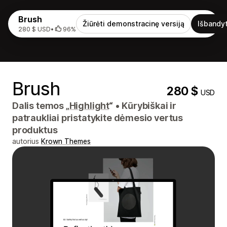
Brush
Žiūrėti demonstracinę versiją
Išbandyt
280 $ USD
•
96%
Brush
280 $
USD
Dalis temos „
Highlight
“
•
Kūrybiškai ir
patraukliai pristatykite dėmesio vertus
produktus
autorius
Krown Themes