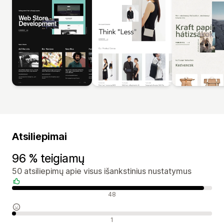
Atsiliepimai
96 % teigiamų
50 atsiliepimų apie visus išankstinius nustatymus
Teigiami atsiliepimai
48
Neutralūs atsiliepimai
1