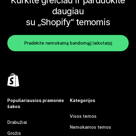
Kurkite greičiau ir parduokite
daugiau
su „Shopify“ temomis
Pradėkite nemokamą bandomąjį laikotarpį
Populiariausios pramonės
Kategorijos
šakos
Visos temos
Drabužiai
Nemokamos temos
Grožis