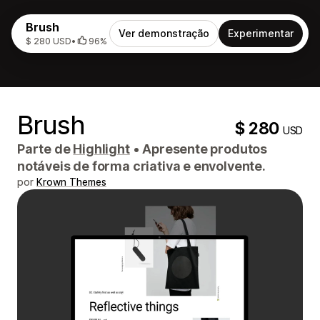
Brush
Ver demonstração
Experimentar
$ 280 USD
•
96%
Brush
$ 280
USD
Parte de
Highlight
•
Apresente produtos
notáveis ​​de forma criativa e envolvente.
por
Krown Themes