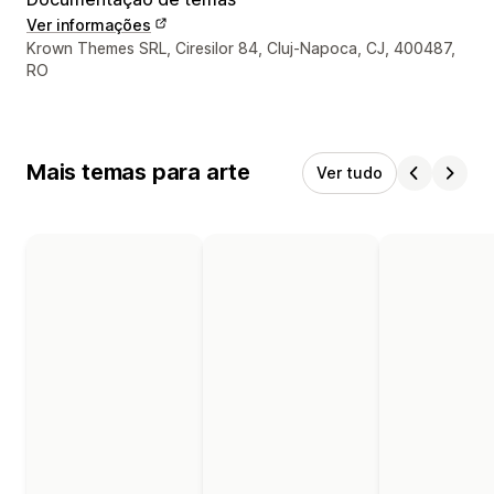
Ver informações
Informações de contato do designer
Krown Themes SRL, Ciresilor 84, Cluj-Napoca, CJ, 400487,
RO
Mais temas para arte
Ver tudo