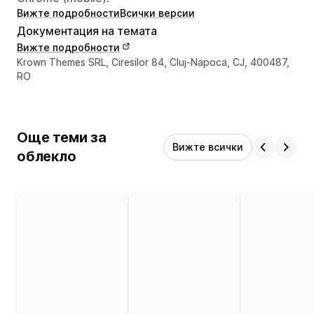
Вижте подробности
Всички версии
Документация на темата
Вижте подробности
Данни за връзка с дизайнера
Krown Themes SRL, Ciresilor 84, Cluj-Napoca, CJ, 400487,
RO
Още теми за
Вижте всички
облекло