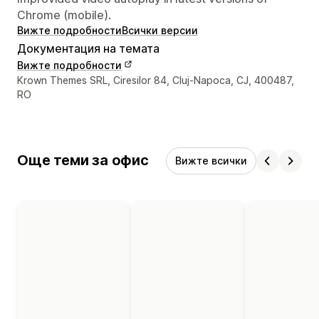
Chrome (mobile).
Вижте подробности
Всички версии
Документация на темата
Вижте подробности
Данни за връзка с дизайнера
Krown Themes SRL, Ciresilor 84, Cluj-Napoca, CJ, 400487,
RO
Още теми за офис
Вижте всички