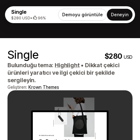
Single
Demoyu görüntüle
Deneyin
$280 USD
•
96%
Single
$280
USD
Bulunduğu tema:
Highlight
•
Dikkat çekici
ürünleri yaratıcı ve ilgi çekici bir şekilde
sergileyin.
Geliştiren:
Krown Themes