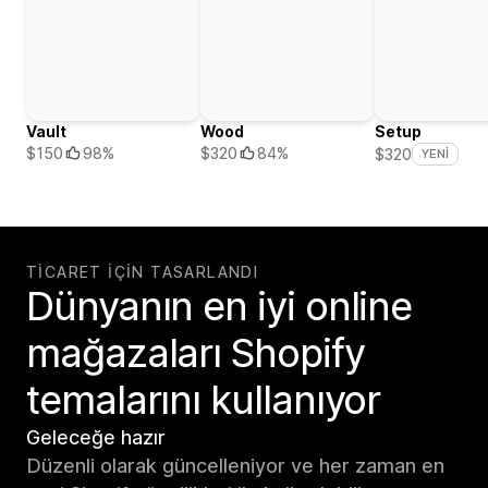
Vault
Wood
Setup
$150
98%
$320
84%
$320
YENI
TICARET IÇIN TASARLANDI
Dünyanın en iyi online
mağazaları Shopify
temalarını kullanıyor
Geleceğe hazır
Düzenli olarak güncelleniyor ve her zaman en