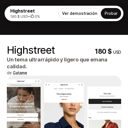
Highstreet
Ver demostración
Probar
180 $ USD
•
0%
Highstreet
180 $
USD
Un tema ultrarrápido y ligero que emana
calidad.
de
Gatame