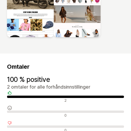
Omtaler
100 % positive
2 omtaler for alle forhåndsinnstillinger
Positive omtaler
2
Nøytrale omtaler
0
Negative omtaler
0