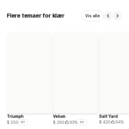
Flere temaer for klær
Vis alle
Triumph
Velum
Salt Yard
$ 420
94%
$ 250
$ 290
93%
NY
NY