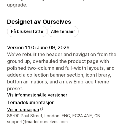
upgrade.
Designet av Ourselves
Få brukerstøtte
Alle temaer
Version 1.1.0
•
June 09, 2026
We've rebuilt the header and navigation from the
ground up, overhauled the product page with
polished two-column and full-width layouts, and
added a collection banner section, icon library,
button animations, and a new Embrace theme
preset.
Vis informasjon
Alle versjoner
Temadokumentasjon
Vis informasjon
Designerens kontaktinfo
86-90 Paul Street, London, ENG, EC2A 4NE, GB
support@madeitourselves.com