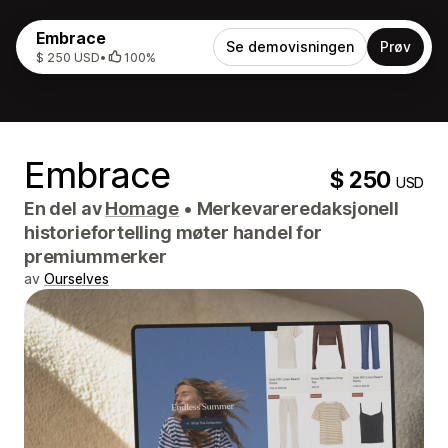
Embrace
Se demovisningen
Prøv
$ 250 USD
•
100%
Embrace
$ 250
USD
En del av
Homage
•
Merkevareredaksjonell
historiefortelling møter handel for
premiummerker
av
Ourselves