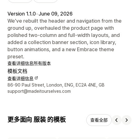
Version 1.1.0
•
June 09, 2026
We've rebuilt the header and navigation from the
ground up, overhauled the product page with
polished two-column and full-width layouts, and
added a collection banner section, icon library,
button animations, and a new Embrace theme
preset.
查看详细信息
所有版本
模板文档
查看详细信息
设计师联系方式
86-90 Paul Street, London, ENG, EC2A 4NE, GB
support@madeitourselves.com
更多面向 服装 的模板
查看全部