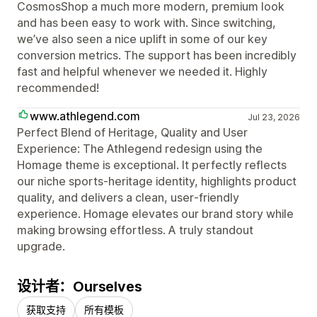
CosmosShop a much more modern, premium look
and has been easy to work with. Since switching,
we’ve also seen a nice uplift in some of our key
conversion metrics. The support has been incredibly
fast and helpful whenever we needed it. Highly
recommended!
www.athlegend.com
Jul 23, 2026
Perfect Blend of Heritage, Quality and User
Experience: The Athlegend redesign using the
Homage theme is exceptional. It perfectly reflects
our niche sports‑heritage identity, highlights product
quality, and delivers a clean, user‑friendly
experience. Homage elevates our brand story while
making browsing effortless. A truly standout
upgrade.
设计者：Ourselves
获取支持
所有模板