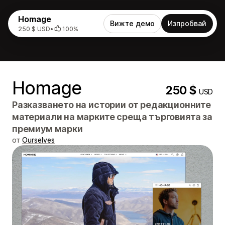
Homage
Вижте демо
Изпробвай
250 $ USD
•
100%
Homage
250 $
USD
Разказването на истории от редакционните
материали на марките среща търговията за
премиум марки
от
Ourselves