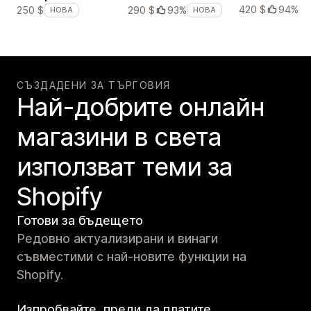
420 $
94%
250 $
290 $
93%
НОВА
НОВА
СЪЗДАДЕНИ ЗА ТЪРГОВИЯ
Най-добрите онлайн
магазини в света
използват теми за
Shopify
Готови за бъдещето
Редовно актуализирани и винаги
съвместими с най-новите функции на
Shopify.
Изпробвайте, преди да платите