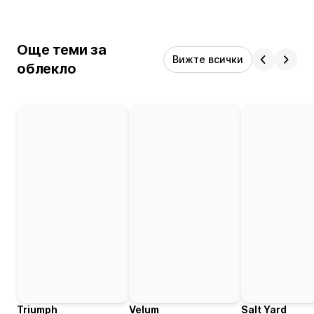
Още теми за
Вижте всички
облекло
Triumph
Velum
Salt Yard