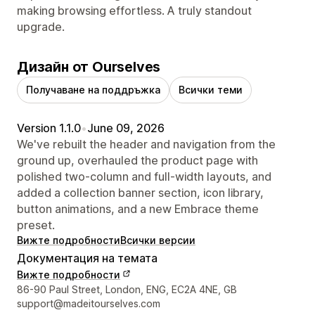
making browsing effortless. A truly standout
upgrade.
Дизайн от Ourselves
Получаване на поддръжка
Всички теми
Version 1.1.0
•
June 09, 2026
We've rebuilt the header and navigation from the
ground up, overhauled the product page with
polished two-column and full-width layouts, and
added a collection banner section, icon library,
button animations, and a new Embrace theme
preset.
Вижте подробности
Всички версии
Документация на темата
Вижте подробности
Данни за връзка с дизайнера
86-90 Paul Street, London, ENG, EC2A 4NE, GB
support@madeitourselves.com