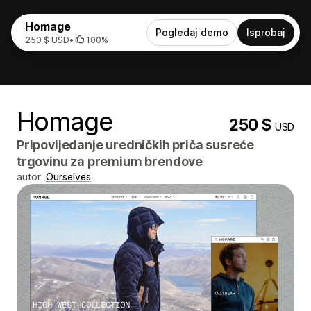
Homage
Pogledaj demo
Isprobaj
250 $ USD
•
100%
Homage
250 $
USD
Pripovijedanje uredničkih priča susreće
trgovinu za premium brendove
autor:
Ourselves