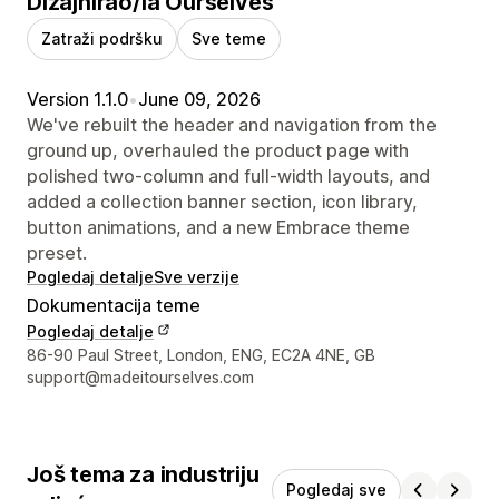
Dizajnirao/la Ourselves
Zatraži podršku
Sve teme
Version 1.1.0
•
June 09, 2026
We've rebuilt the header and navigation from the
ground up, overhauled the product page with
polished two-column and full-width layouts, and
added a collection banner section, icon library,
button animations, and a new Embrace theme
preset.
Pogledaj detalje
Sve verzije
Dokumentacija teme
Pogledaj detalje
Podaci za kontakt dizajnera
86-90 Paul Street, London, ENG, EC2A 4NE, GB
support@madeitourselves.com
Još tema za industriju
Pogledaj sve