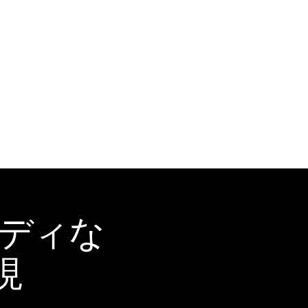
ーディな
現