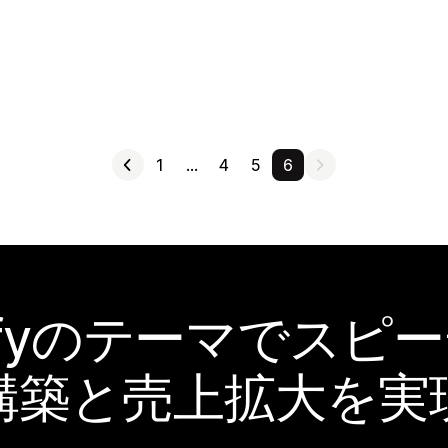
1
…
4
5
6
pifyのテーマでスピ
構築と売上拡大を実