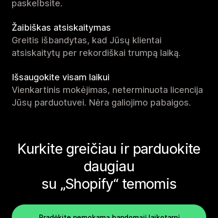
paskelbsite.
Žaibiškas atsiskaitymas
Greitis išbandytas, kad Jūsų klientai
atsiskaitytų per rekordiškai trumpą laiką.
Išsaugokite visam laikui
Vienkartinis mokėjimas, neterminuota licencija
Jūsų parduotuvei. Nėra galiojimo pabaigos.
Kurkite greičiau ir parduokite
daugiau
su „Shopify“ temomis
Pradėkite nemokamą bandomąjį laikotarpį