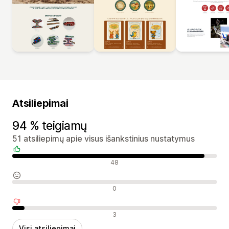
Atsiliepimai
94 % teigiamų
51 atsiliepimų apie visus išankstinius nustatymus
Teigiami atsiliepimai
48
Neutralūs atsiliepimai
0
Neigiami atsiliepimai
3
Visi atsiliepimai