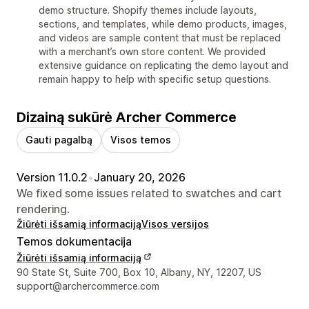
demo structure. Shopify themes include layouts,
sections, and templates, while demo products, images,
and videos are sample content that must be replaced
with a merchant’s own store content. We provided
extensive guidance on replicating the demo layout and
remain happy to help with specific setup questions.
Dizainą sukūrė Archer Commerce
Gauti pagalbą
Visos temos
Version 11.0.2
•
January 20, 2026
We fixed some issues related to swatches and cart
rendering.
Žiūrėti išsamią informaciją
Visos versijos
Temos dokumentacija
Žiūrėti išsamią informaciją
Kūrėjo kontaktiniai duomenys
90 State St, Suite 700, Box 10, Albany, NY, 12207, US
support@archercommerce.com