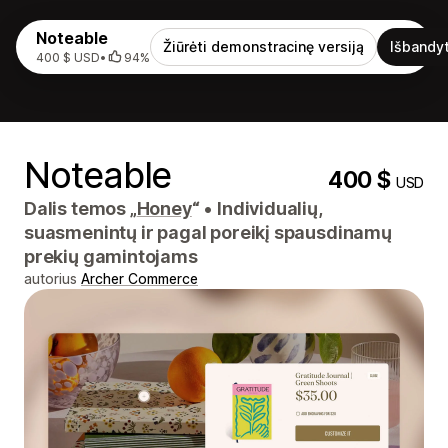
Noteable
Žiūrėti demonstracinę versiją
Išbandyt
400 $ USD
•
94%
Noteable
400 $
USD
Dalis temos „
Honey
“
•
Individualių,
suasmenintų ir pagal poreikį spausdinamų
prekių gamintojams
autorius
Archer Commerce