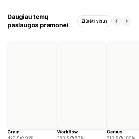
Daugiau temų
Žiūrėti visus
paslaugos pramonei
Grain
Workflow
Genius
420 $
91%
380 $
87%
210 $
100%