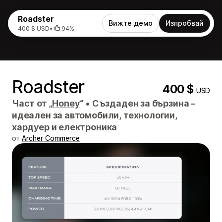
Roadster
Вижте демо
Изпробвай
400 $ USD
•
94%
Roadster
400 $
USD
Част от „
Honey
“
•
Създаден за бързина –
идеален за автомобили, технологии,
хардуер и електроника
от
Archer Commerce