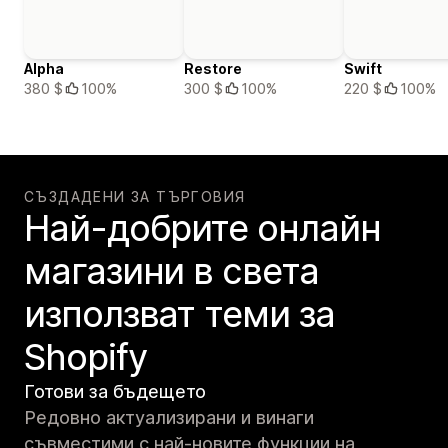
Alpha
Restore
Swift
380 $
100%
300 $
100%
220 $
100%
СЪЗДАДЕНИ ЗА ТЪРГОВИЯ
Най-добрите онлайн
магазини в света
използват теми за
Shopify
Готови за бъдещето
Редовно актуализирани и винаги
съвместими с най-новите функции на