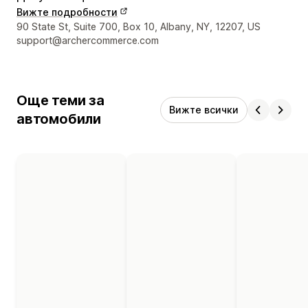
Вижте подробности
Данни за връзка с дизайнера
90 State St, Suite 700, Box 10, Albany, NY, 12207, US
support@archercommerce.com
Още теми за
Вижте всички
автомобили