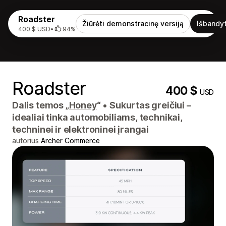
Roadster
Žiūrėti demonstracinę versiją
Išbandyt
400 $ USD
•
94%
Roadster
400 $
USD
Dalis temos „
Honey
“
•
Sukurtas greičiui –
idealiai tinka automobiliams, technikai,
techninei ir elektroninei įrangai
autorius
Archer Commerce