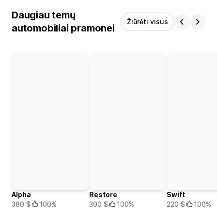
Daugiau temų
Žiūrėti visus
automobiliai pramonei
Alpha
Restore
Swift
380 $
100%
300 $
100%
220 $
100%