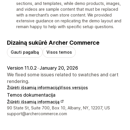
sections, and templates, while demo products, images,
and videos are sample content that must be replaced
with a merchant’s own store content. We provided
extensive guidance on replicating the demo layout and
remain happy to help with specific setup questions.
Dizainą sukūrė Archer Commerce
Gauti pagalbą
Visos temos
Version 11.0.2
•
January 20, 2026
We fixed some issues related to swatches and cart
rendering.
Žiūrėti išsamią informaciją
Visos versijos
Temos dokumentacija
Žiūrėti išsamią informaciją
Kūrėjo kontaktiniai duomenys
90 State St, Suite 700, Box 10, Albany, NY, 12207, US
support@archercommerce.com