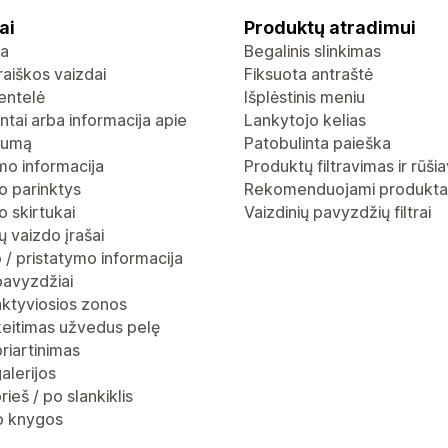
ai
Produktų atradimui
ja
Begalinis slinkimas
raiškos vaizdai
Fiksuota antraštė
entelė
Išplėstinis meniu
ntai arba informacija apie
Lankytojo kelias
gumą
Patobulinta paieška
mo informacija
Produktų filtravimas ir rūši
o parinktys
Rekomenduojami produkta
 skirtukai
Vaizdinių pavyzdžių filtrai
 vaizdo įrašai
 / pristatymo informacija
pavyzdžiai
aktyviosios zonos
keitimas užvedus pelę
riartinimas
alerijos
rieš / po slankiklis
io knygos