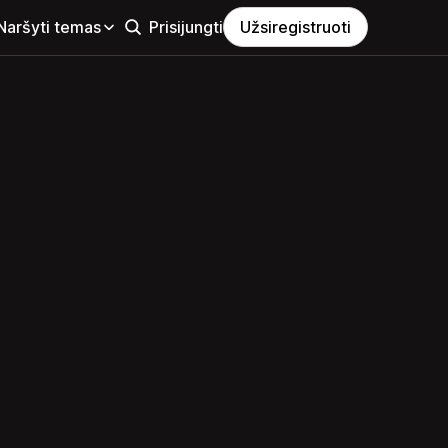
Naršyti temas
Prisijungti
Užsiregistruoti