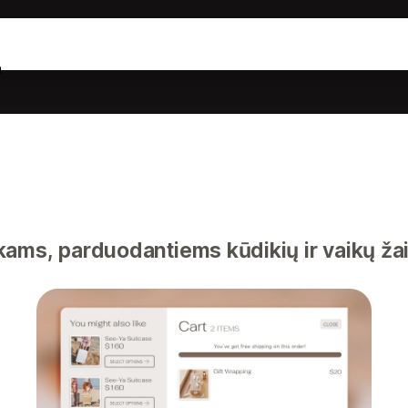
a
ams, parduodantiems kūdikių ir vaikų žai