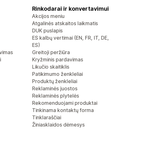
Rinkodarai ir konvertavimui
Akcijos meniu
Atgalinės atskaitos laikmatis
DUK puslapis
ES kalbų vertimai (EN, FR, IT, DE,
ES)
avimas
Greitoji peržiūra
i
Kryžminis pardavimas
Likučio skaitiklis
Patikimumo ženkleliai
Produktų ženkleliai
Reklaminės juostos
Reklaminės plytelės
Rekomenduojami produktai
Tinkinama kontaktų forma
Tinklaraščiai
Žiniasklaidos dėmesys