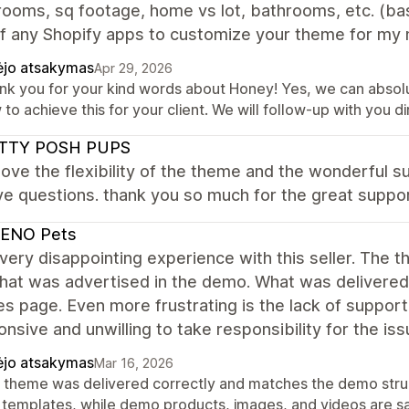
ooms, sq footage, home vs lot, bathrooms, etc. (basi
f any Shopify apps to customize your theme for my 
ėjo atsakymas
Apr 29, 2026
nk you for your kind words about Honey! Yes, we can abso
to achieve this for your client. We will follow-up with you dir
TTY POSH PUPS
i love the flexibility of the theme and the wonderful
e questions. thank you so much for the great suppor
ENO Pets
 very disappointing experience with this seller. The 
hat was advertised in the demo. What was delivered 
es page. Even more frustrating is the lack of suppo
nsive and unwilling to take responsibility for the 
ėjo atsakymas
Mar 16, 2026
 theme was delivered correctly and matches the demo struct
 templates, while demo products, images, and videos are s