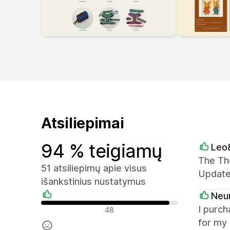
Atsiliepimai
94 % teigiamų
Leo&
The The
51 atsiliepimų apie visus
Update
išankstinius nustatymus
Neu
Teigiami atsiliepimai
I purch
48
for my 