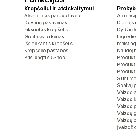
Krepšeliui ir atsiskaitymui
Prekyb
Atsiėmimas parduotuvėje
Animaci
Dovanų pakavimas
Didelės 
Fiksuotas krepšelis
Dydžių l
Greitasis pirkimas
Ingredie
Išslenkantis krepšelis
maistin
Krepšelio pastabos
Naudoji
Prisijungti su Shop
Produkt
Produkto
Produktų
Siuntimo
Spalvų 
Vaizdo 
Vaizdo 
Vaizdo p
Vaizdų g
Vaizdų p
Įvaizdž