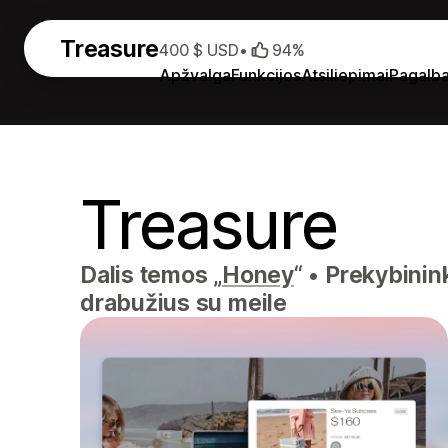
Treasure
400 $ USD
•
94%
Apžvalga
Funkcijos
Atsiliepimai
Pagalb
Treasure
Dalis temos „
Honey
“
•
Prekybinink
drabužius su meile