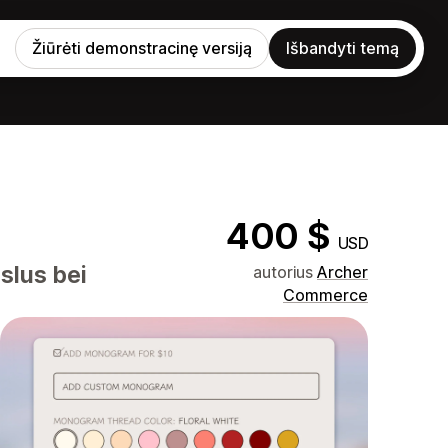
Žiūrėti demonstracinę versiją
Išbandyti temą
400 $
USD
slus bei
autorius
Archer
Commerce