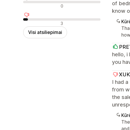
of bedr
Neutralūs atsiliepimai
0
know o
Kūr
Neigiami atsiliepimai
3
Tha
Visi atsiliepimai
how 
PRE
hello, 
you hav
XUK
I had a
from w
the sal
unrespo
Kūr
The
and