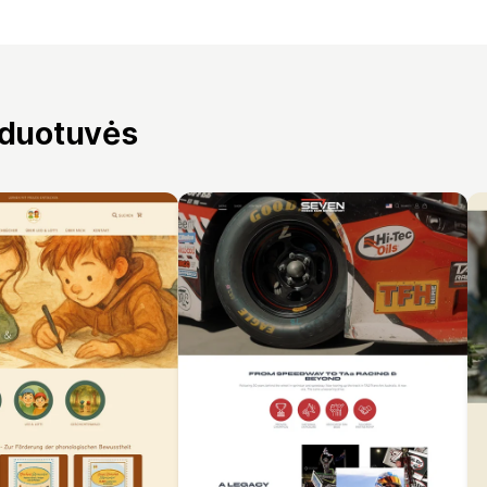
rduotuvės