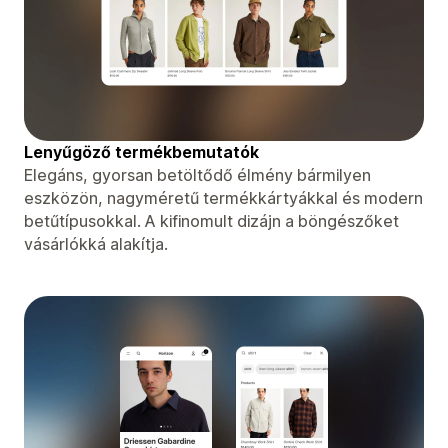
Lenyűgöző termékbemutatók
Elegáns, gyorsan betöltődő élmény bármilyen
eszközön, nagyméretű termékkártyákkal és modern
betűtípusokkal. A kifinomult dizájn a böngészőket
vásárlókká alakítja.