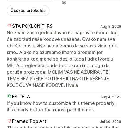
Negatív értékelések
80
Összes értékelés
ŠTA POKLONITI RS
Aug 5, 2026
Ne znam zašto jednostavno ne napravite model koji
će zadržati naše kodove unesene. Ovako nam sve
obriše i posle više ne možemo da se sastavimo gde
smo.. A ako ne ažuriramo imamo problem jer
konkretno kod mene se desilo kada ljudi otvore u
META pregledaču bude beo ekran i ne mogu da
poruče proizvode. MOLIM VAS NE AŽURIRAJTE
TEME BEZ PREKE POTREBE ILI NAĐITE REŠENJE
KOJE ČUVA NAŠE KODOVE. Hvala
ESTIELA
Aug 4, 2026
If you know how to customize this theme properly,
it's clearly better than most paid themes.
Framed Pop Art
Jul 30, 2026
This update has wiped certain customisations to the