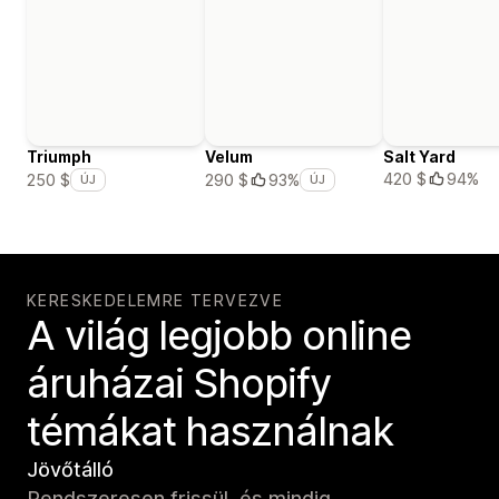
Triumph
Velum
Salt Yard
420 $
94%
250 $
290 $
93%
ÚJ
ÚJ
KERESKEDELEMRE TERVEZVE
A világ legjobb online
áruházai Shopify
témákat használnak
Jövőtálló
Rendszeresen frissül, és mindig