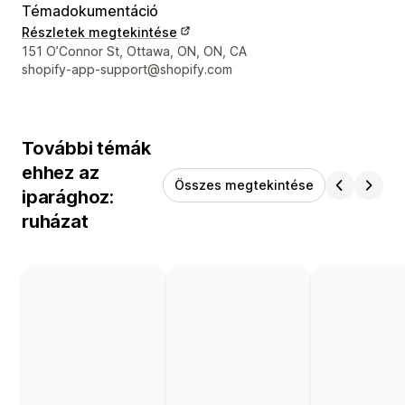
Témadokumentáció
Részletek megtekintése
Dizájner kapcsolattartási adatai
151 O’Connor St, Ottawa, ON, ON, CA
shopify-app-support@shopify.com
További témák
ehhez az
Összes megtekintése
iparághoz:
ruházat