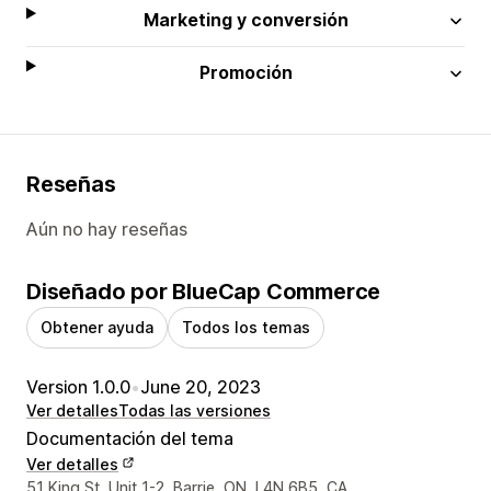
Marketing y conversión
Promoción
Reseñas
Aún no hay reseñas
Diseñado por BlueCap Commerce
Obtener ayuda
Todos los temas
Version 1.0.0
•
June 20, 2023
Ver detalles
Todas las versiones
Documentación del tema
Ver detalles
Detalles de contacto del diseñador
51 King St, Unit 1-2, Barrie, ON, L4N 6B5, CA