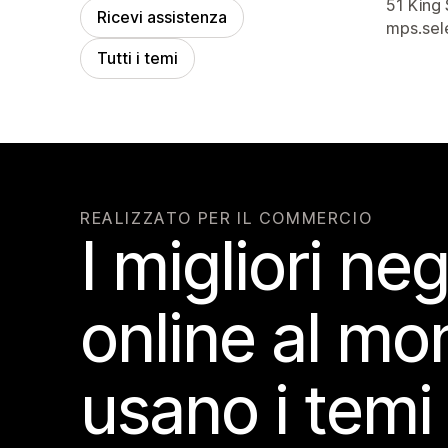
Recapiti
51 King 
Ricevi assistenza
mps.se
Tutti i temi
REALIZZATO PER IL COMMERCIO
I migliori ne
online al m
usano i temi