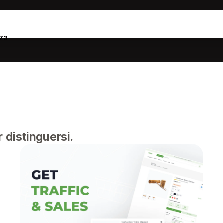
za
 distinguersi.