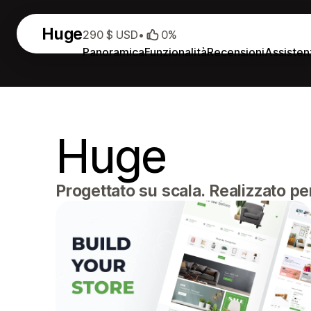
Huge
290 $ USD
•
0%
Panoramica
Funzionalità
Recensioni
Assisten
Huge
Progettato su scala. Realizzato per