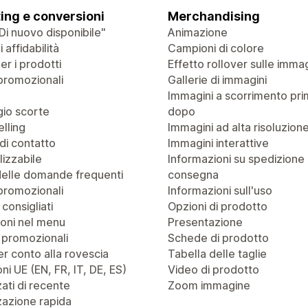
ing e conversioni
Merchandising
Di nuovo disponibile"
Animazione
 affidabilità
Campioni di colore
r i prodotti
Effetto rollover sulle immag
promozionali
Gallerie di immagini
Immagini a scorrimento pri
io scorte
dopo
lling
Immagini ad alta risoluzion
di contatto
Immagini interattive
izzabile
Informazioni su spedizione
delle domande frequenti
consegna
promozionali
Informazioni sull'uso
 consigliati
Opzioni di prodotto
oni nel menu
Presentazione
 promozionali
Schede di prodotto
r conto alla rovescia
Tabella delle taglie
ni UE (EN, FR, IT, DE, ES)
Video di prodotto
zati di recente
Zoom immagine
zazione rapida