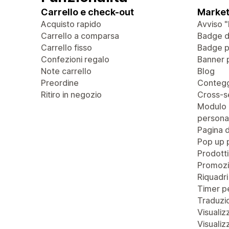
Carrello e check-out
Market
Acquisto rapido
Avviso "
Carrello a comparsa
Badge di
Carrello fisso
Badge pe
Confezioni regalo
Banner 
Note carrello
Blog
Preordine
Contegg
Ritiro in negozio
Cross-se
Modulo 
personal
Pagina 
Pop up 
Prodotti
Promozi
Riquadri
Timer pe
Traduzio
Visualiz
Visualiz