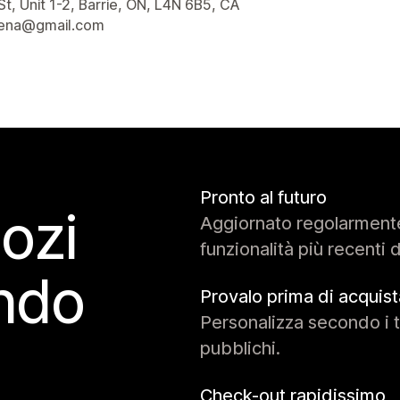
 del designer
St, Unit 1-2, Barrie, ON, L4N 6B5, CA
lena@gmail.com
Pronto al futuro
gozi
Aggiornato regolarment
funzionalità più recenti 
ondo
Provalo prima di acquist
Personalizza secondo i t
pubblichi.
Check-out rapidissimo