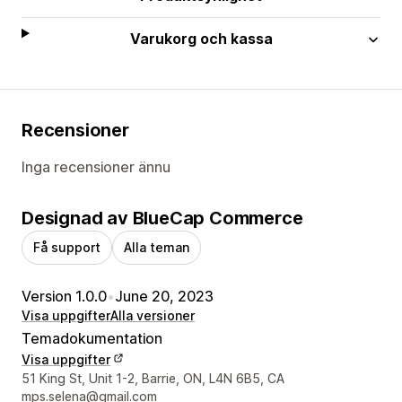
Varukorg och kassa
Recensioner
Inga recensioner ännu
Designad av BlueCap Commerce
Få support
Alla teman
Version 1.0.0
•
June 20, 2023
Visa uppgifter
Alla versioner
Temadokumentation
Visa uppgifter
Designerns kontaktuppgifter
51 King St, Unit 1-2, Barrie, ON, L4N 6B5, CA
mps.selena@gmail.com