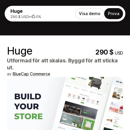
Huge
Visa demo
Prova
290 $ USD
•
0%
Huge
290 $
USD
Utformad för att skalas. Byggd för att sticka
ut.
av
BlueCap Commerce