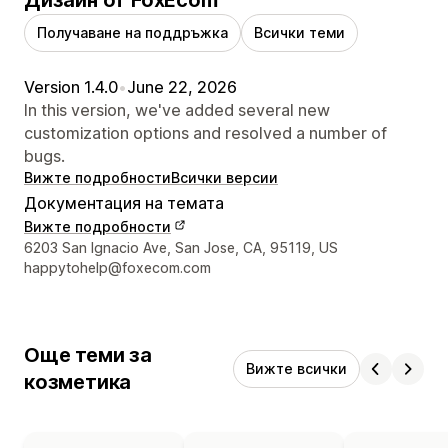
Получаване на поддръжка
Всички теми
Version 1.4.0
•
June 22, 2026
In this version, we've added several new
customization options and resolved a number of
bugs.
Вижте подробности
Всички версии
Документация на темата
Вижте подробности
Данни за връзка с дизайнера
6203 San Ignacio Ave, San Jose, CA, 95119, US
happytohelp@foxecom.com
Още теми за
Вижте всички
козметика