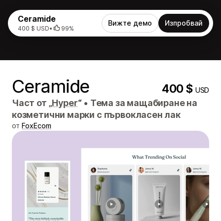
Ceramide
Вижте демо
Изпробвай
400 $ USD
•
99%
Ceramide
400 $
USD
Част от „
Hyper
“
•
Тема за мащабиране на
козметични марки с първокласен лак
от
FoxEcom