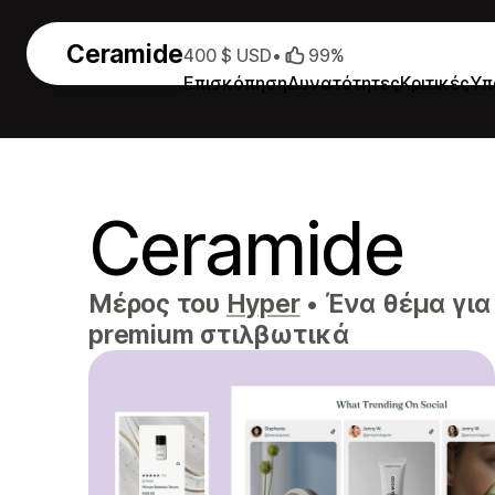
Ceramide
400 $ USD
•
99%
Επισκόπηση
Δυνατότητες
Κριτικές
Υπ
Ceramide
Μέρος του
Hyper
•
Ένα θέμα για
premium στιλβωτικά