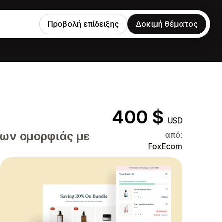
Προβολή επίδειξης
Δοκιμή θέματος
400 $
USD
ων ομορφιάς με
από:
FoxEcom