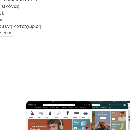
r εικόνας
ok
on
σμένη καταχώριση
Y PLUS