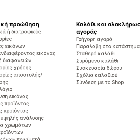
ική προώθηση
Καλάθι και ολοκλήρω
κά ή διατροφικές
αγοράς
ορίες
Γρήγορη αγορά
ές εικόνων
Παραλαβή στο κατάστημα
ενδιαφέροντος εικόνας
Σταθερό καλάθι
ή διαφανειών
Συρόμενο καλάθι
ορίες χρήσης
Συσκευασία δώρου
ορίες αποστολής/
Σχόλια καλαθιού
σης
Σύνδεση με το Shop
λόγιο
νση εικόνας
ς προϊόντος
ς προϊόντος
 υψηλής ανάλυσης
τα χρωμάτων
προϊόντων
εικόνων πριν/μετά