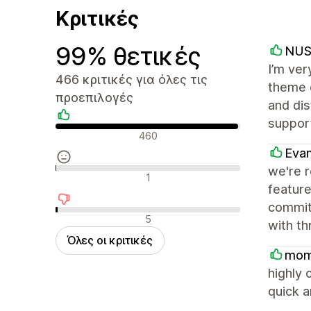
Κριτικές
99% θετικές
NU
I’m ver
466 κριτικές για όλες τις
theme o
προεπιλογές
and dis
support
Θετικές κριτικές
460
Eva
we're 
Ουδέτερες κριτικές
1
feature
committ
Αρνητικές κριτικές
5
with th
Όλες οι κριτικές
mom
highly 
quick a