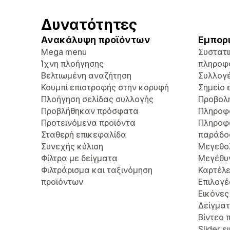
Δυνατότητες
Ανακάλυψη προϊόντων
Εμπορ
Mega menu
Συστατι
Ίχνη πλοήγησης
πληροφ
Βελτιωμένη αναζήτηση
Συλλογ
Κουμπί επιστροφής στην κορυφή
Σημείο 
Πλοήγηση σελίδας συλλογής
Προβολ
Προβλήθηκαν πρόσφατα
Πληροφ
Προτεινόμενα προϊόντα
Πληροφ
Σταθερή επικεφαλίδα
παράδο
Συνεχής κύλιση
Μεγεθο
Φίλτρα με δείγματα
Μεγέθυ
Φιλτράρισμα και ταξινόμηση
Καρτέλε
προϊόντων
Επιλογέ
Εικόνες
Δείγμα
Βίντεο 
Slider 