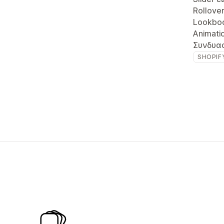
Rollove
Lookbo
Animati
Συνδυα
SHOPIF