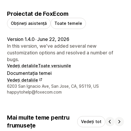
Proiectat de FoxEcom
Obțineți asistență
Toate temele
Version 1.4.0
•
June 22, 2026
In this version, we've added several new
customization options and resolved a number of
bugs.
Vedeți detaliile
Toate versiunile
Documentația temei
Vedeți detaliile
Detaliile de contact ale designerului
6203 San Ignacio Ave, San Jose, CA, 95119, US
happytohelp@foxecom.com
Mai multe teme pentru
Vedeți tot
frumusețe