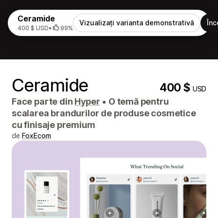
Ceramide
Vizualizați varianta demonstrativă
Înc
400 $ USD
•
99%
Ceramide
400 $
USD
Face parte din
Hyper
•
O temă pentru
scalarea brandurilor de produse cosmetice
cu finisaje premium
de
FoxEcom