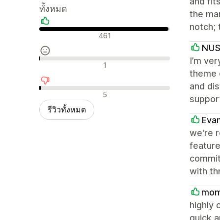
and fit
ทั้งหมด
the man
notch; 
รีวิวเชิงบวก
461
NU
I’m ver
รีวิวที่เป็นกลาง
1
theme o
and dis
รีวิวเชิงลบ
5
support
รีวิวทั้งหมด
Eva
we're 
feature
committ
with th
mom
highly 
quick a