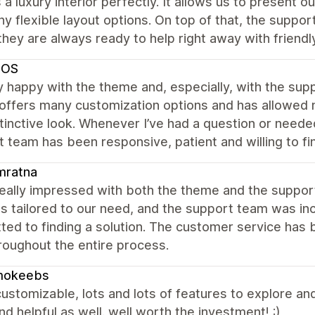
s a luxury interior perfectly. It allows us to present o
y flexible layout options. On top of that, the suppor
they are always ready to help right away with friendl
SOS
y happy with the theme and, especially, with the s
ffers many customization options and has allowed m
tinctive look. Whenever I’ve had a question or neede
 team has been responsive, patient and willing to f
mratna
really impressed with both the theme and the suppo
s tailored to our need, and the support team was inc
ed to finding a solution. The customer service has 
roughout the entire process.
okeebs
customizable, lots and lots of features to explore an
nd helpful as well. well worth the investment! :)