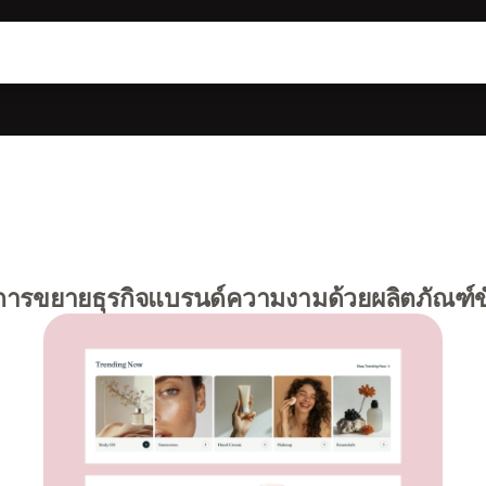
ารขยายธุรกิจแบรนด์ความงามด้วยผลิตภัณฑ์ข