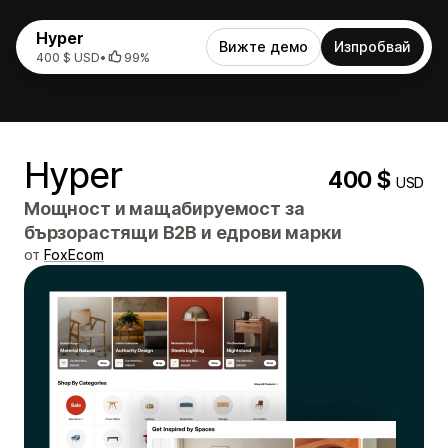
Hyper
Вижте демо
Изпробвай
400 $ USD
•
99%
Hyper
400 $
USD
Мощност и мащабируемост за
бързорастящи B2B и едрови марки
от
FoxEcom