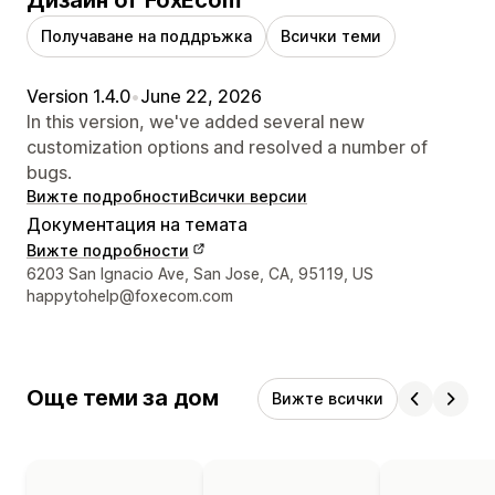
Получаване на поддръжка
Всички теми
Version 1.4.0
•
June 22, 2026
In this version, we've added several new
customization options and resolved a number of
bugs.
Вижте подробности
Всички версии
Документация на темата
Вижте подробности
Данни за връзка с дизайнера
6203 San Ignacio Ave, San Jose, CA, 95119, US
happytohelp@foxecom.com
Още теми за дом
Вижте всички