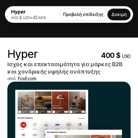
Hyper
Προβολή επίδειξης
Δοκιμή
400 $ USD
•
99%
Hyper
400 $
USD
Ισχύς και επεκτασιμότητα για μάρκες B2B
και χονδρικής υψηλής ανάπτυξης
από:
FoxEcom