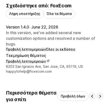
Σχεδιάστηκε από: FoxEcom
Λήψη υποστήριξης
Όλα τα θέματα
Version 1.4.0
•
June 22, 2026
In this version, we've added several new
customization options and resolved a number of
bugs.
Προβολή λεπτομερειών
Όλες οι εκδόσεις
Τεκμηρίωση θέματος
Προβολή λεπτομερειών
Στοιχεία επικοινωνίας σχεδιαστή
6203 San Ignacio Ave, San Jose, CA, 95119, US
happytohelp@foxecom.com
Περισσότερα θέματα
Προβολή όλων
για σπίτι