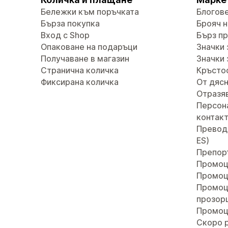
Бележки към поръчката
Блогов
Бърза покупка
Брояч н
Вход с Shop
Бърз п
Опаковане на подаръци
Значки 
Получаване в магазин
Значки 
Странична количка
Кръсто
Фиксирана количка
От дясн
Отразяв
Персон
контак
Преводи 
ES)
Препор
Промоц
Промоц
Промоц
прозор
Промоц
Скоро 