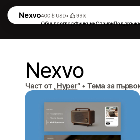
Nexvo
400 $ USD
•
99%
Общ преглед
Функции
Отзиви
Поддръж
Nexvo
Част от „
Hyper
“
•
Тема за първо