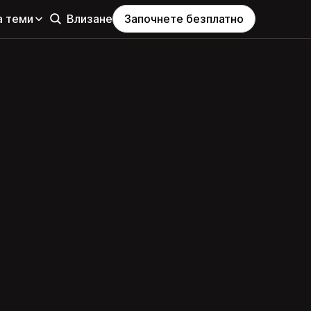
а теми
Влизане
Започнете безплатно