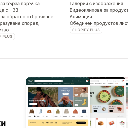
за бърза поръчка
Галерии с изображения
ца с ЧЗВ
Видеоклипове за продук
 за обратно отброяване
Анимация
разуване според
Обединен продуктов лис
ство
SHOPIFY PLUS
Y PLUS
ки