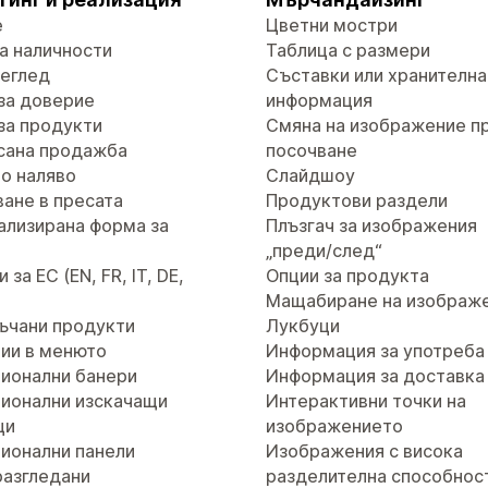
е
Цветни мостри
а наличности
Таблица с размери
реглед
Съставки или хранителна
за доверие
информация
за продукти
Смяна на изображение п
сана продажба
посочване
о наляво
Слайдшоу
ане в пресата
Продуктови раздели
ализирана форма за
Плъзгач за изображения
т
„преди/след“
за ЕС (EN, FR, IT, DE,
Опции за продукта
Мащабиране на изображ
ъчани продукти
Лукбуци
ии в менюто
Информация за употреба
ионални банери
Информация за доставка
ионални изскачащи
Интерактивни точки на
ци
изображението
ионални панели
Изображения с висока
разгледани
разделителна способнос