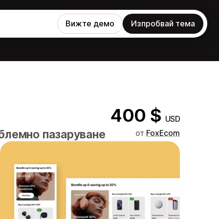
Вижте демо
Изпробвай тема
400 $
USD
облемно пазаруване
от
FoxEcom