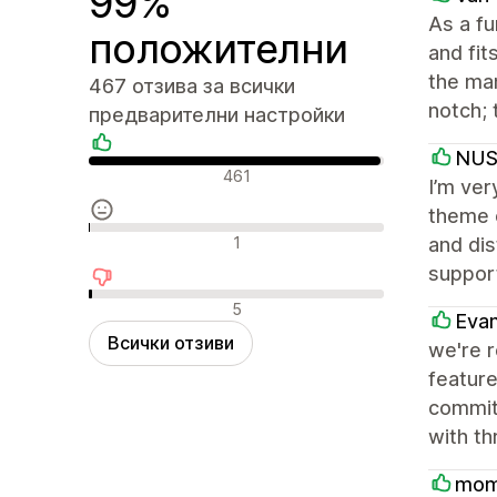
99%
As a f
положителни
and fit
the man
467 отзива за всички
notch; 
предварителни настройки
NU
Положителни отзиви
461
I’m ver
theme o
Неутрални отзиви
1
and dis
support
Отрицателни отзиви
5
Eva
Всички отзиви
we're 
feature
committ
with th
mom