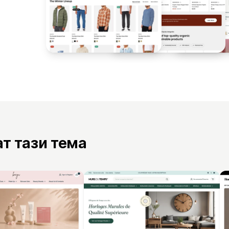
я
ат тази тема