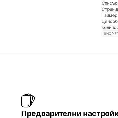
Списък 
Страни
Таймер
Ценооб
количе
SHOPIF
Предварителни настрой