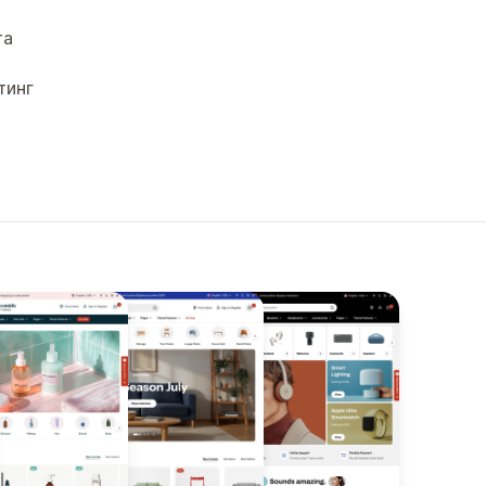
та
тинг