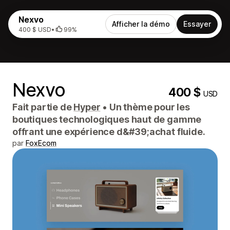
Nexvo
Afficher la démo
Essayer
400 $ USD
•
99%
Nexvo
400 $
USD
Fait partie de
Hyper
•
Un thème pour les
boutiques technologiques haut de gamme
offrant une expérience d&#39;achat fluide.
par
FoxEcom