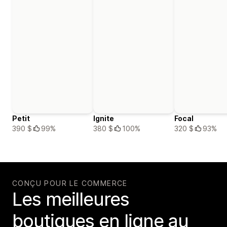
Petit
Ignite
Focal
390 $
99%
380 $
100%
320 $
93%
CONÇU POUR LE COMMERCE
Les meilleures
boutiques en ligne au