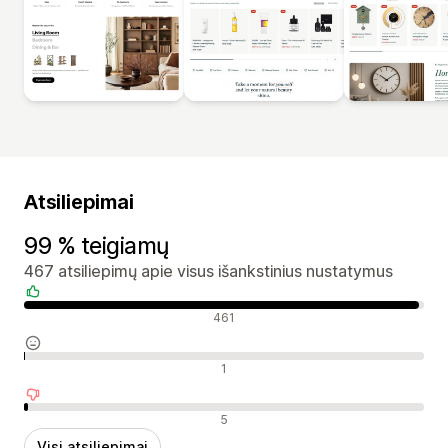
Atsiliepimai
99 % teigiamų
467 atsiliepimų apie visus išankstinius nustatymus
Teigiami atsiliepimai
461
Neutralūs atsiliepimai
1
Neigiami atsiliepimai
5
Visi atsiliepimai