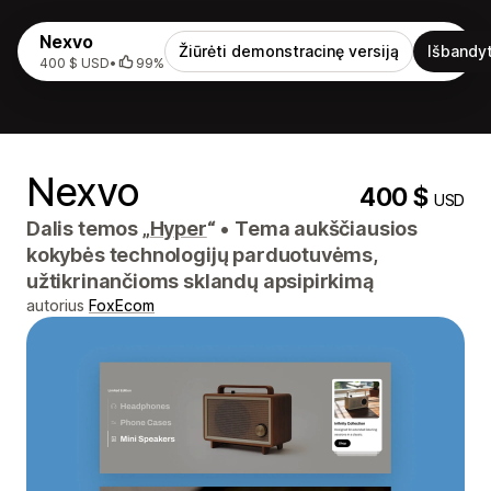
Nexvo
Žiūrėti demonstracinę versiją
Išbandyt
400 $ USD
•
99%
Nexvo
400 $
USD
Dalis temos „
Hyper
“
•
Tema aukščiausios
kokybės technologijų parduotuvėms,
užtikrinančioms sklandų apsipirkimą
autorius
FoxEcom