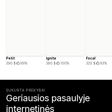
Petit
Ignite
Focal
390 $
99%
380 $
100%
320 $
93%
SUKURTA PREKYBAI
Geriausios pasaulyje
internetinės