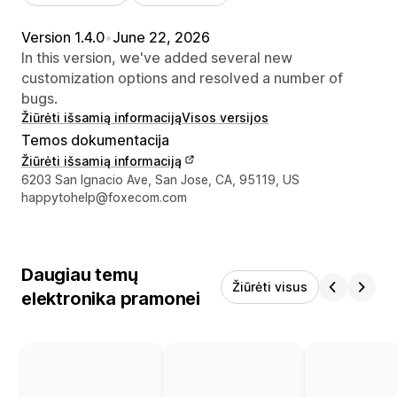
Version 1.4.0
•
June 22, 2026
In this version, we've added several new
customization options and resolved a number of
bugs.
Žiūrėti išsamią informaciją
Visos versijos
Temos dokumentacija
Žiūrėti išsamią informaciją
Kūrėjo kontaktiniai duomenys
6203 San Ignacio Ave, San Jose, CA, 95119, US
happytohelp@foxecom.com
Daugiau temų
Žiūrėti visus
elektronika pramonei