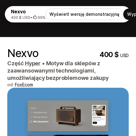
Nexvo
Wyświetl wersję demonstracyjną
Wyp
400 $ USD
•
99%
Nexvo
400 $
USD
Część
Hyper
•
Motyw dla sklepów z
zaawansowanymi technologiami,
umożliwiający bezproblemowe zakupy
od:
FoxEcom