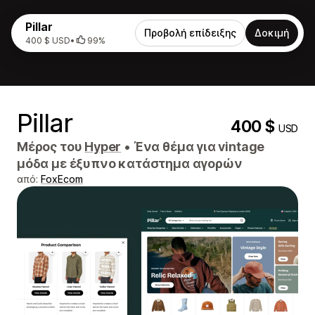
Pillar
Προβολή επίδειξης
Δοκιμή
400 $ USD
•
99%
Pillar
400 $
USD
Μέρος του
Hyper
•
Ένα θέμα για vintage
μόδα με έξυπνο κατάστημα αγορών
από:
FoxEcom