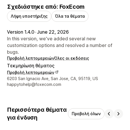
Σχεδιάστηκε από: FoxEcom
Λήψη υποστήριξης
Όλα τα θέματα
Version 1.4.0
•
June 22, 2026
In this version, we've added several new
customization options and resolved a number of
bugs.
Προβολή λεπτομερειών
Όλες οι εκδόσεις
Τεκμηρίωση θέματος
Προβολή λεπτομερειών
Στοιχεία επικοινωνίας σχεδιαστή
6203 San Ignacio Ave, San Jose, CA, 95119, US
happytohelp@foxecom.com
Περισσότερα θέματα
Προβολή όλων
για ένδυση