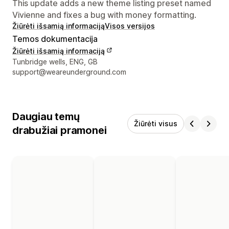
This update adds a new theme listing preset named
Vivienne and fixes a bug with money formatting.
Žiūrėti išsamią informaciją
Visos versijos
Temos dokumentacija
Žiūrėti išsamią informaciją
Kūrėjo kontaktiniai duomenys
Tunbridge wells, ENG, GB
support@weareunderground.com
Daugiau temų
Žiūrėti visus
drabužiai pramonei