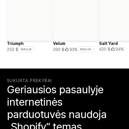
Triumph
Velum
Salt Yard
420 $
94%
250 $
290 $
93%
NAUJA
NAUJA
SUKURTA PREKYBAI
Geriausios pasaulyje
internetinės
parduotuvės naudoja
„Shopify“ temas