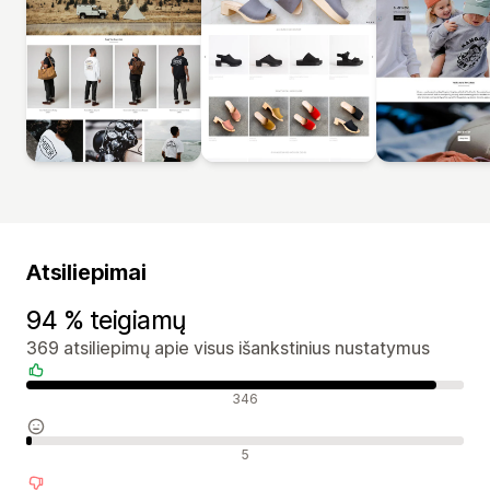
Atsiliepimai
94 % teigiamų
369 atsiliepimų apie visus išankstinius nustatymus
Teigiami atsiliepimai
346
Neutralūs atsiliepimai
5