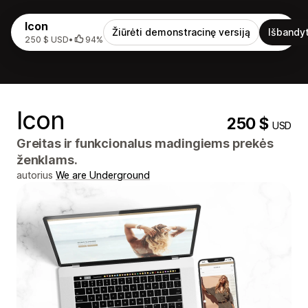
Icon
Žiūrėti demonstracinę versiją
Išbandyt
250 $ USD
•
94%
Icon
250 $
USD
Greitas ir funkcionalus madingiems prekės
ženklams.
autorius
We are Underground