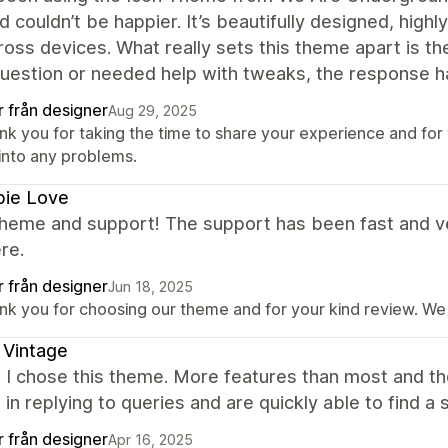
 couldn’t be happier. It’s beautifully designed, high
ross devices. What really sets this theme apart is t
uestion or needed help with tweaks, the response has
r från designer
Aug 29, 2025
k you for taking the time to share your experience and for 
 into any problems.
pie Love
heme and support! The support has been fast and ve
re.
r från designer
Jun 18, 2025
nk you for choosing our theme and for your kind review. We 
 Vintage
 I chose this theme. More features than most and th
in replying to queries and are quickly able to find a s
r från designer
Apr 16, 2025