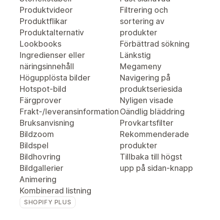
Produktvideor
Filtrering och
Produktflikar
sortering av
Produktalternativ
produkter
Lookbooks
Förbättrad sökning
Ingredienser eller
Länkstig
näringsinnehåll
Megameny
Högupplösta bilder
Navigering på
Hotspot-bild
produktseriesida
Färgprover
Nyligen visade
Frakt-/leveransinformation
Oändlig bläddring
Bruksanvisning
Provkartsfilter
Bildzoom
Rekommenderade
Bildspel
produkter
Bildhovring
Tillbaka till högst
Bildgallerier
upp på sidan-knapp
Animering
Kombinerad listning
SHOPIFY PLUS