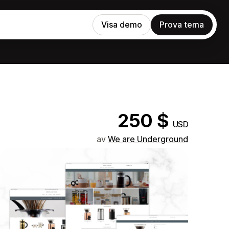
Visa demo
Prova tema
250 $
USD
av
We are Underground