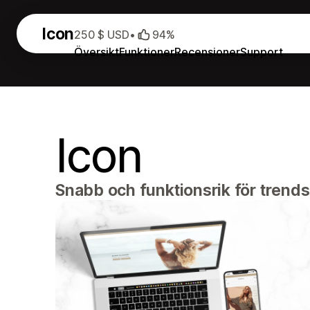
Icon
250 $ USD
•
94%
Översikt
Funktioner
Recensioner
Support
Icon
Snabb och funktionsrik för tren