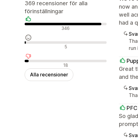
369 recensioner för alla
now and
förinställningar
well ac
had a q
Positiva recensioner
346
Sva
Than
Neutrala recensioner
5
run
Pup
Negativa recensioner
18
Great t
Alla recensioner
and the
Sva
Tha
PFC
So glad
prompt 
Sva