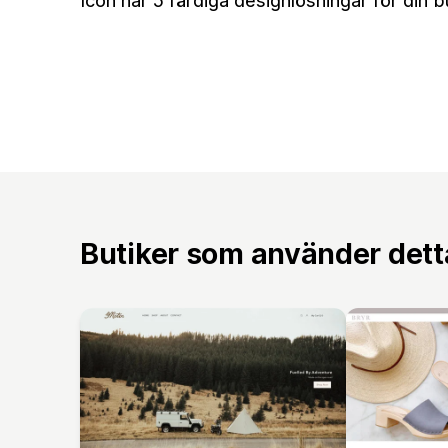
Icon har 5 färdiga designlösningar för din b
Butiker som använder det