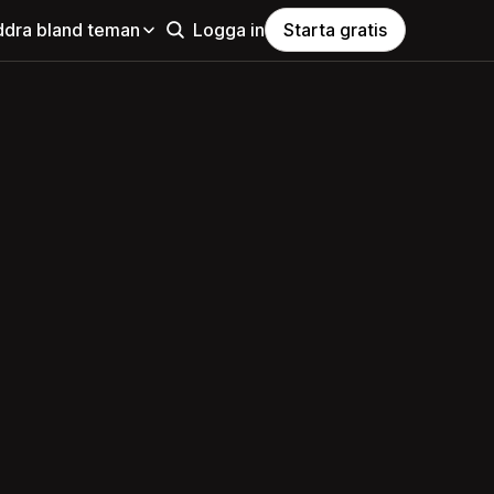
ddra bland teman
Logga in
Starta gratis