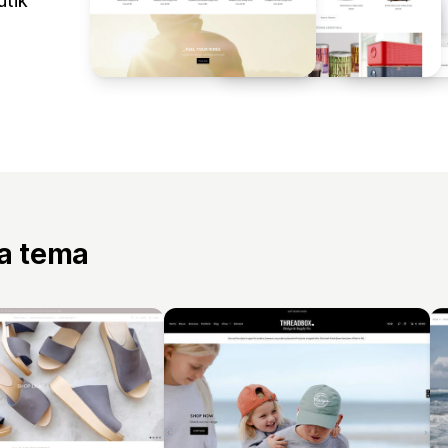
utik
ta tema