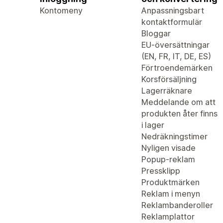
Kontomeny
Anpassningsbart
kontaktformulär
Bloggar
EU-översättningar
(EN, FR, IT, DE, ES)
Förtroendemärken
Korsförsäljning
Lagerräknare
Meddelande om att
produkten åter finns
i lager
Nedräkningstimer
Nyligen visade
Popup-reklam
Pressklipp
Produktmärken
Reklam i menyn
Reklambanderoller
Reklamplattor