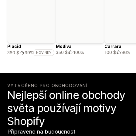
Placid
Modiva
Carrara
350 $
100%
100 $
96%
360 $
99%
NOVINKY
VYTVOŘENO PRO OBCHODOVÁNÍ
Nejlepší online obchody
světa používají motivy
Shopify
Připraveno na budoucnost