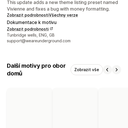
This update adds a new theme listing preset named
Vivienne and fixes a bug with money formatting.
Zobrazit podrobnosti
Všechny verze
Dokumentace k motivu
Zobrazit podrobnosti
Kontaktní údaje designéra
Tunbridge wells, ENG, GB
support@weareunderground.com
Další motivy pro obor
Zobrazit vše
domů