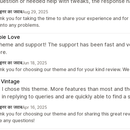
uestion or needed help with tweaks, the response has
ाइनर का जवाब
Aug 29, 2025
k you for taking the time to share your experience and for 
 into any problems.
pie Love
heme and support! The support has been fast and ve
re.
ाइनर का जवाब
Jun 18, 2025
nk you for choosing our theme and for your kind review. We 
 Vintage
 I chose this theme. More features than most and th
in replying to queries and are quickly able to find a s
ाइनर का जवाब
Apr 16, 2025
nk you for choosing our theme and for sharing this great rev
e any questions!