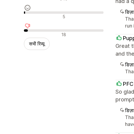
had a q
डिज़
न्यूट्रल रिव्यू
5
Than
run
नकारात्मक रिव्यू
18
Pup
सभी रिव्यू
Great t
and the
डिज़
Tha
PFC
So glad
prompt 
डिज़
Tha
hav