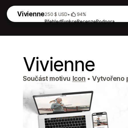
Vivienne
250 $ USD
•
94%
Přehled
Funkce
Recenze
Podpora
Vivienne
Součást motivu
Icon
•
Vytvořeno p