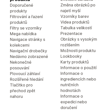
Změna obrázků po
Doporučené
najetí myší
produkty
Vzorníky barev
Filtrování a řazení
Videa produktů
produktů
Tabulka velikostí
Filtry se vzorníky
Prezentace
Mega nabídka
Obrázky s vysokým
Navigace stránky s
rozlišením
kolekcemi
Možnosti produktu
Navigační drobečky
Lookbooky
Nedávno zobrazené
Karty produktů
Nekonečné
Informace o použití
posouvání
Informace o
Plovoucí záhlaví
ingrediencích nebo
Rozšířené hledání
nutričních
Tlačítko pro
hodnotách
přechod zpět
Informace o
nahoru
expedici nebo
doručení