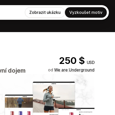
Zobrazit ukázku
Vyzkoušet motiv
250 $
USD
vní dojem
od
We are Underground