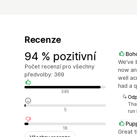
Recenze
94 % pozitivní
Boh
We’ve 
Počet recenzí pro všechny
now and
předvolby: 369
well ac
had a q
Pozitivní recenze
346
Odp
Than
Neutrální recenze
5
run
Pup
Negativní recenze
18
Great t