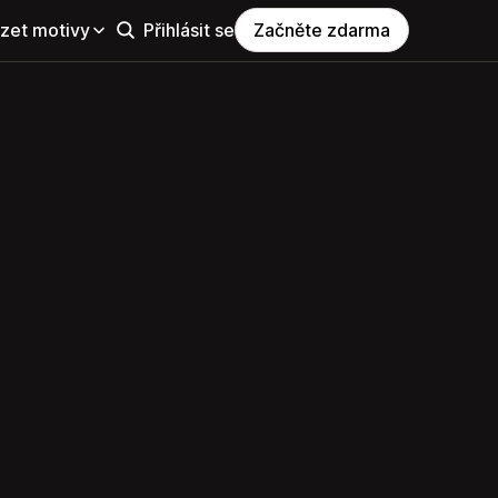
zet motivy
Přihlásit se
Začněte zdarma