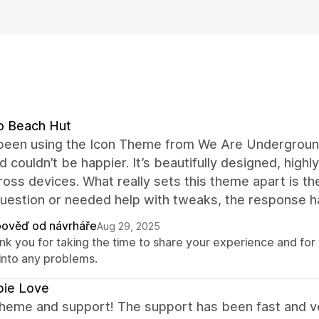
o Beach Hut
been using the Icon Theme from We Are Underground 
 couldn’t be happier. It’s beautifully designed, high
ross devices. What really sets this theme apart is t
uestion or needed help with tweaks, the response has
ověď od návrháře
Aug 29, 2025
k you for taking the time to share your experience and for 
 into any problems.
pie Love
heme and support! The support has been fast and ve