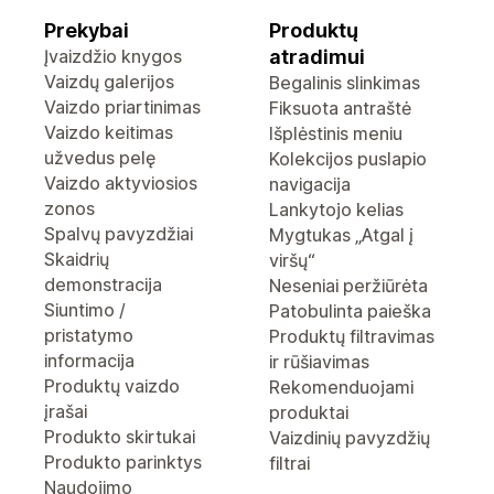
Prekybai
Produktų
Įvaizdžio knygos
atradimui
Vaizdų galerijos
Begalinis slinkimas
Vaizdo priartinimas
Fiksuota antraštė
Vaizdo keitimas
Išplėstinis meniu
užvedus pelę
Kolekcijos puslapio
Vaizdo aktyviosios
navigacija
zonos
Lankytojo kelias
Spalvų pavyzdžiai
Mygtukas „Atgal į
Skaidrių
viršų“
demonstracija
Neseniai peržiūrėta
Siuntimo /
Patobulinta paieška
pristatymo
Produktų filtravimas
informacija
ir rūšiavimas
Produktų vaizdo
Rekomenduojami
įrašai
produktai
Produkto skirtukai
Vaizdinių pavyzdžių
Produkto parinktys
filtrai
Naudojimo