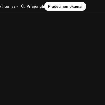
yti temas
Prisijungti
Pradėti nemokamai