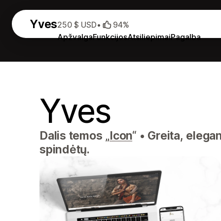
Yves
250 $ USD
•
94%
Apžvalga
Funkcijos
Atsiliepimai
Pagalba
Yves
Dalis temos „
Icon
“
•
Greita, elegan
spindėtų.