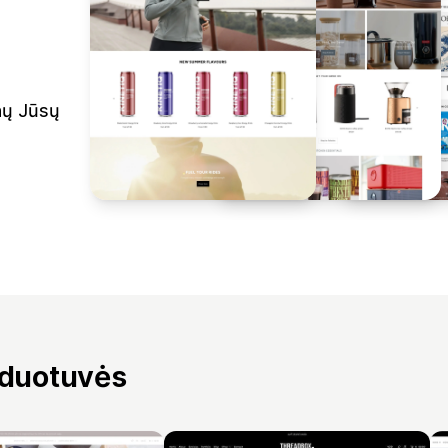
inų Jūsų
rduotuvės