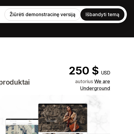
Žiūrėti demonstracinę versiją
Išbandyti temą
250 $
USD
 produktai
autorius
We are
Underground