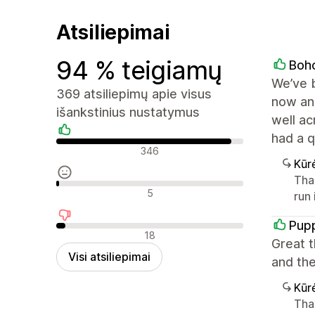
Atsiliepimai
94 % teigiamų
Boh
We’ve 
369 atsiliepimų apie visus
now and
išankstinius nustatymus
well ac
had a q
Teigiami atsiliepimai
346
Kūr
Than
Neutralūs atsiliepimai
5
run
Pup
Neigiami atsiliepimai
18
Great t
Visi atsiliepimai
and the
Kūr
Tha