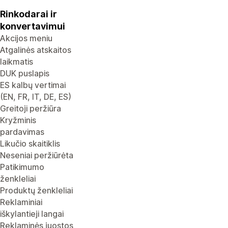
Rinkodarai ir
konvertavimui
Akcijos meniu
Atgalinės atskaitos
laikmatis
DUK puslapis
ES kalbų vertimai
(EN, FR, IT, DE, ES)
Greitoji peržiūra
Kryžminis
pardavimas
Likučio skaitiklis
Neseniai peržiūrėta
Patikimumo
ženkleliai
Produktų ženkleliai
Reklaminiai
iškylantieji langai
Reklaminės juostos