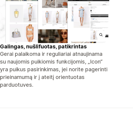
Galingas, nušlifuotas, patikrintas
Gerai palaikoma ir reguliariai atnaujinama
su naujomis puikiomis funkcijomis, „Icon“
yra puikus pasirinkimas, jei norite pagerinti
prieinamumą ir į ateitį orientuotas
parduotuves.