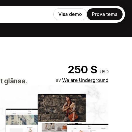
Visa demo
Prova tema
250 $
USD
t glänsa.
av
We are Underground