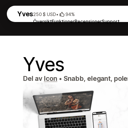
Yves
250 $ USD
•
94%
Översikt
Funktioner
Recensioner
Support
Yves
Del av
Icon
•
Snabb, elegant, poler