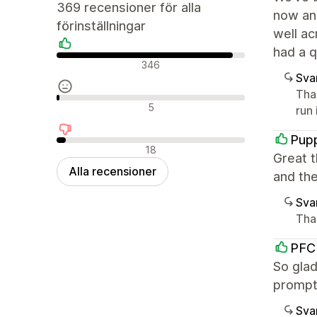
369 recensioner för alla
now and
förinställningar
well ac
had a q
Positiva recensioner
346
Sva
Than
Neutrala recensioner
5
run
Pup
Negativa recensioner
18
Great t
Alla recensioner
and the
Sva
Tha
PFC
So glad
prompt 
Sva