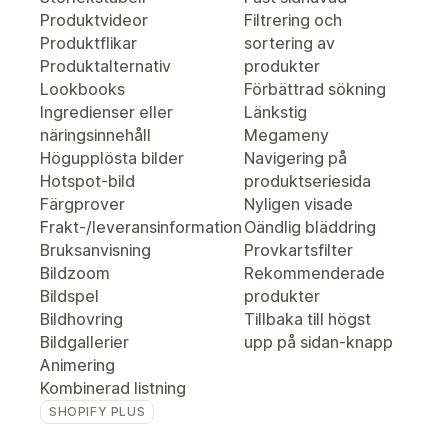
Produktvideor
Filtrering och
Produktflikar
sortering av
Produktalternativ
produkter
Lookbooks
Förbättrad sökning
Ingredienser eller
Länkstig
näringsinnehåll
Megameny
Högupplösta bilder
Navigering på
Hotspot-bild
produktseriesida
Färgprover
Nyligen visade
Frakt-/leveransinformation
Oändlig bläddring
Bruksanvisning
Provkartsfilter
Bildzoom
Rekommenderade
Bildspel
produkter
Bildhovring
Tillbaka till högst
Bildgallerier
upp på sidan-knapp
Animering
Kombinerad listning
SHOPIFY PLUS