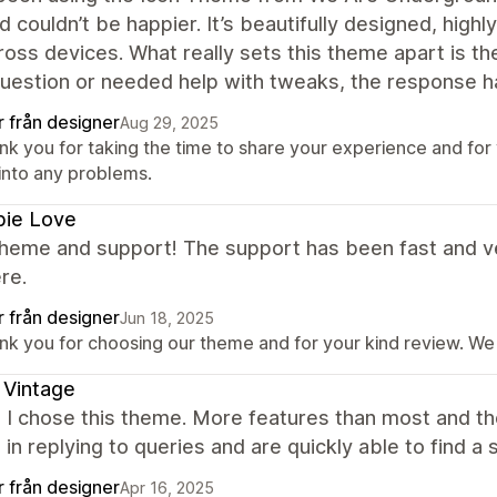
 couldn’t be happier. It’s beautifully designed, high
ross devices. What really sets this theme apart is t
uestion or needed help with tweaks, the response has
r från designer
Aug 29, 2025
k you for taking the time to share your experience and for 
 into any problems.
pie Love
heme and support! The support has been fast and ve
re.
r från designer
Jun 18, 2025
nk you for choosing our theme and for your kind review. We 
 Vintage
 I chose this theme. More features than most and th
in replying to queries and are quickly able to find a s
r från designer
Apr 16, 2025