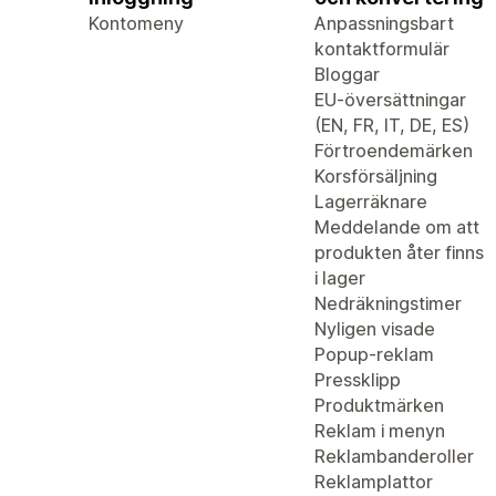
Kontomeny
Anpassningsbart
kontaktformulär
Bloggar
EU-översättningar
(EN, FR, IT, DE, ES)
Förtroendemärken
Korsförsäljning
Lagerräknare
Meddelande om att
produkten åter finns
i lager
Nedräkningstimer
Nyligen visade
Popup-reklam
Pressklipp
Produktmärken
Reklam i menyn
Reklambanderoller
Reklamplattor