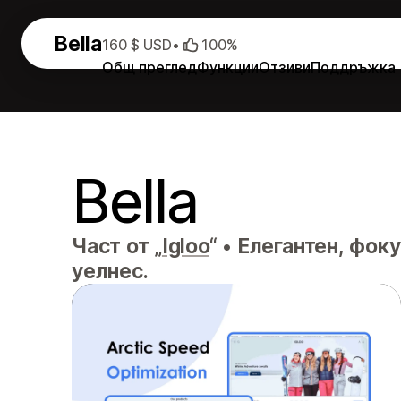
Bella
160 $ USD
•
100%
Общ преглед
Функции
Отзиви
Поддръжка
Bella
Част от „
Igloo
“
•
Елегантен, фоку
уелнес.