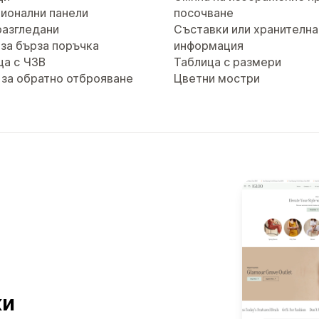
ионални панели
посочване
разгледани
Съставки или хранителна
за бърза поръчка
информация
ца с ЧЗВ
Таблица с размери
 за обратно отброяване
Цветни мостри
ки