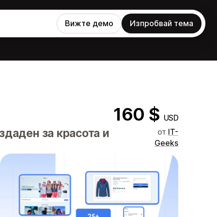
Вижте демо
Изпробвай тема
160 $
USD
здаден за красота и
от
IT-
Geeks