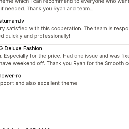
theme which I can recommend to everyone who wants
 if needed. Thank you Ryan and team...
stumam.lv
ry satisfied with this cooperation. The team is respo
d quickly and professionally!
G Deluxe Fashion
 Especially for the price. Had one issue and was fix
 have weekend off. Thank you Ryan for the Smooth 
lower-ro
upport and also excellent theme