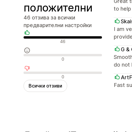
Great 
положителни
to help
46 отзива за всички
Skai
предварителни настройки
I am ve
provide
Положителни отзиви
46
G & 
Smooth.
Неутрални отзиви
0
do not
Отрицателни отзиви
0
ArtF
Fast s
Всички отзиви