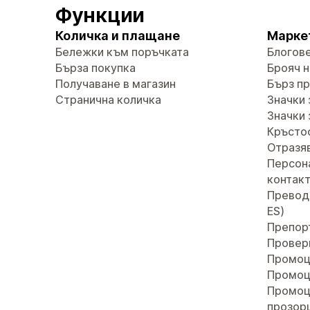
Функции
Количка и плащане
Марке
Бележки към поръчката
Блогов
Бърза покупка
Брояч н
Получаване в магазин
Бърз п
Странична количка
Значки 
Значки 
Кръсто
Отразяв
Персон
контак
Преводи 
ES)
Препор
Провер
Промоц
Промоц
Промоц
прозор