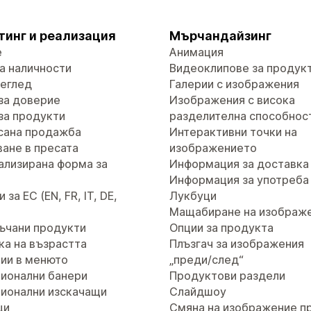
тинг и реализация
Мърчандайзинг
е
Анимация
а наличности
Видеоклипове за продук
реглед
Галерии с изображения
за доверие
Изображения с висока
за продукти
разделителна способнос
сана продажба
Интерактивни точки на
ане в пресата
изображението
ализирана форма за
Информация за доставка
т
Информация за употреба
за ЕС (EN, FR, IT, DE,
Лукбуци
Мащабиране на изображ
ъчани продукти
Опции за продукта
ка на възрастта
Плъзгач за изображения
ии в менюто
„преди/след“
ионални банери
Продуктови раздели
ионални изскачащи
Слайдшоу
ци
Смяна на изображение п