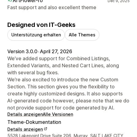
ArtFlower-ro
Dec 9, 2025
Fast support and also excellent theme
Designed von IT-Geeks
Unterstützung erhalten
Alle Themes
Version 3.0.0
•
April 27, 2026
We’ve added support for Combined Listings,
Extended Variants, and Nested Cart Lines, along
with several bug fixes.
We’re also excited to introduce the new Custom
Section. This section gives you the flexibility to
create highly customized designs. It also supports
AI-generated code however, please note that we do
not provide support for code generated by AI.
Details anzeigen
Alle Versionen
Theme-Dokumentation
Details anzeigen
Designer-Kontaktdaten
5528 Lakepoint Drive Suite 206, Murray, SALT LAKE CITY,