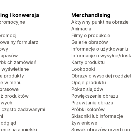
ing i konwersja
Merchandising
promocyjne
Aktywny punkt na obrazie
Animacja
promocji
Filmy o produkcie
rowalny formularz
Galerie obrazów
towy
Informacje o użytkowaniu
 zapasów
Informacje o wysyłce/dost
zybkich zamówień
Karty produktu
o wyświetlane
Lookbooki
e produkty
Obrazy o wysokiej rozdzie
je w menu
Opcje produktu
 prasowe
Pokaz slajdów
aż produktów
Powiększenie obrazu
owych
Przewijanie obrazu
z często zadawanymi
Próbki kolorów
mi
Składniki lub informacje
podgląd
żywieniowe
nie na angielski,
Suwak obrazów przed i po