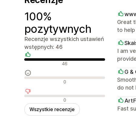
100%
www
Great 
pozytywnych
to help
Recenzje wszystkich ustawień
Skai
wstępnych: 46
I am ve
provide
Pozytywne recenzje
46
G & 
Smooth.
Neutralne recenzje
0
do not
Negatywne recenzje
0
ArtF
Fast s
Wszystkie recenzje