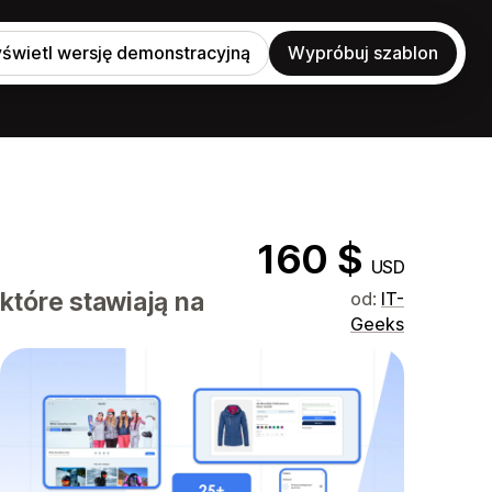
świetl wersję demonstracyjną
Wypróbuj szablon
160 $
USD
które stawiają na
od:
IT-
Geeks