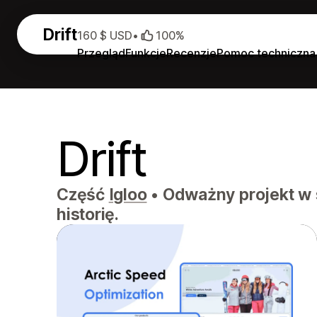
Drift
160 $ USD
•
100%
Przegląd
Funkcje
Recenzje
Pomoc techniczna
Drift
Część
Igloo
•
Odważny projekt w s
historię.