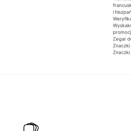
francusk
i hiszpa
Weryfik
Wyskaku
promoc
Zegar d
Znaczki
Znaczki