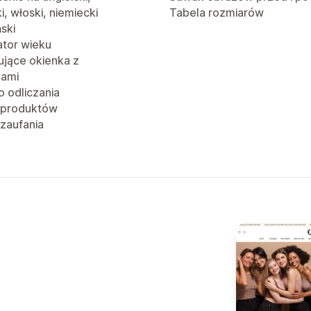
i, włoski, niemiecki
Tabela rozmiarów
ński
ator wieku
jące okienka z
jami
o odliczania
 produktów
 zaufania