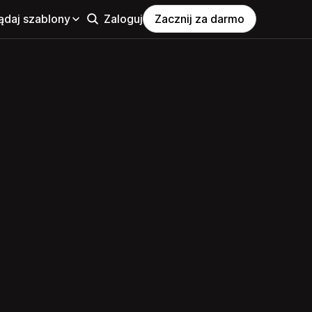
ądaj szablony
Zaloguj
Zacznij za darmo