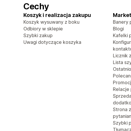
Cechy
Koszyk i realizacja zakupu
Market
Koszyk wysuwany z boku
Banery 
Odbiory w sklepie
Blogi
Szybki zakup
Kafelki 
Uwagi dotyczące koszyka
Konfigu
kontak
Licznik
Lista s
Ostatni
Polecan
Promoc
Relacje
Sprzed
dodatk
Strona 
pytania
Szybki 
Tłumacze