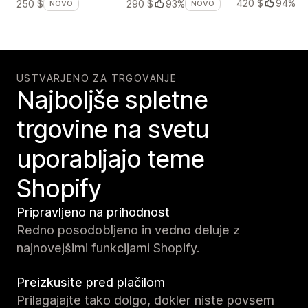
420 $
94%
250 $
290 $
93%
NOVO
NOVO
USTVARJENO ZA TRGOVANJE
Najboljše spletne
trgovine na svetu
uporabljajo teme
Shopify
Pripravljeno na prihodnost
Redno posodobljeno in vedno deluje z
najnovejšimi funkcijami Shopify.
Preizkusite pred plačilom
Prilagajajte tako dolgo, dokler niste povsem