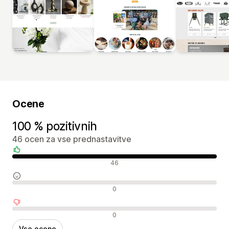
Ocene
100 % pozitivnih
46 ocen za vse prednastavitve
Pozitivne ocene
46
Nevtralne ocene
0
Negativne ocene
0
Vse ocene