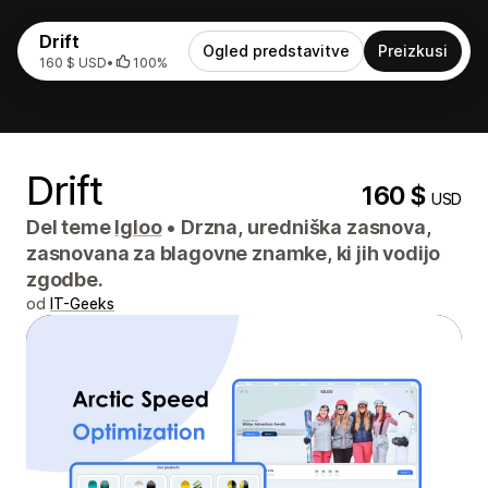
Drift
Ogled predstavitve
Preizkusi
160 $ USD
•
100%
Drift
160 $
USD
Del teme
Igloo
•
Drzna, uredniška zasnova,
zasnovana za blagovne znamke, ki jih vodijo
zgodbe.
od
IT-Geeks