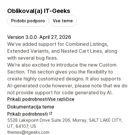
Oblikoval(a) IT-Geeks
Pridobi podporo
Vse teme
Version 3.0.0
•
April 27, 2026
We’ve added support for Combined Listings,
Extended Variants, and Nested Cart Lines, along
with several bug fixes.
We’re also excited to introduce the new Custom
Section. This section gives you the flexibility to
create highly customized designs. It also supports
AI-generated code however, please note that we do
not provide support for code generated by AI.
Prikaži podrobnosti
Vse različice
Dokumentacija teme
Prikaži podrobnosti
Podatki za stik z oblikovalcem
5528 Lakepoint Drive Suite 206, Murray, SALT LAKE CITY,
UT, 84107, US
themes@itgeeks.com