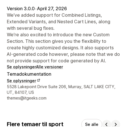
Version 3.0.0
•
April 27, 2026
We’ve added support for Combined Listings,
Extended Variants, and Nested Cart Lines, along
with several bug fixes.
We’re also excited to introduce the new Custom
Section. This section gives you the flexibility to
create highly customized designs. It also supports
AI-generated code however, please note that we do
not provide support for code generated by AI.
Se oplysninger
Alle versioner
Temadokumentation
Se oplysninger
Se kontaktoplysninger
5528 Lakepoint Drive Suite 206, Murray, SALT LAKE CITY,
UT, 84107, US
themes@itgeeks.com
Flere temaer til sport
Se alle