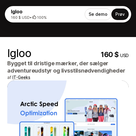
Igloo
Se demo
Prøv
160 $ USD
•
100%
Igloo
160 $
USD
Bygget til dristige mærker, der sælger
adventureudstyr og livsstilsnødvendigheder
af
IT-Geeks